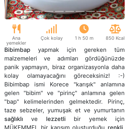
Ana
Çok kolay
1 h 50 m
850 Kcal
yemekler
Bibimbap
yapmak için gereken tüm
malzemeleri ve adımları gördüğünüzde
panik yapmayın, biraz organizasyonla daha
kolay olamayacağını göreceksiniz! :-)
Bibimbap ismi Korece "karışık" anlamına
gelen "bibim" ve "pirinç" anlamına gelen
"bap" kelimelerinden gelmektedir. Pirinç,
taze sebzeler, yumuşak et ve yumurtanın
sağlıklı
ve
lezzetli
bir yemek için
MÜKEMMEL bir karışım oluşturduğu
renkli,