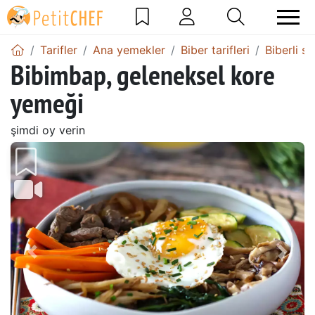
Tarifler
Ana yemekler
Biber tarifleri
Biberli su
Bibimbap, geleneksel kore
yemeği
şimdi oy verin
Önceki
Sonr