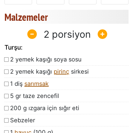
Malzemeler
2
Turşu:
2 yemek kaşığı soya sosu
2 yemek kaşığı
pirinç
sirkesi
1 diş
sarımsak
5 gr taze zencefil
200 g ızgara için sığır eti
Sebzeler
1
havuç
(100 g)