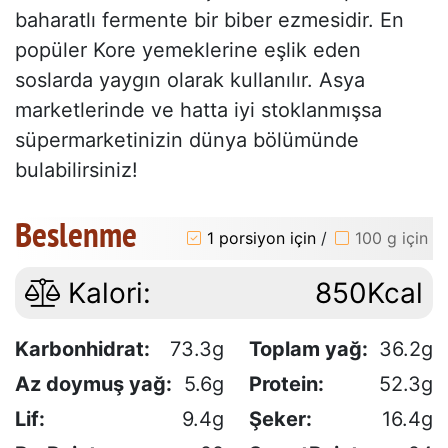
baharatlı fermente bir biber ezmesidir. En
popüler Kore yemeklerine eşlik eden
soslarda yaygın olarak kullanılır. Asya
marketlerinde ve hatta iyi stoklanmışsa
süpermarketinizin dünya bölümünde
bulabilirsiniz!
Beslenme
1 porsiyon için
/
100 g için
Kalori:
850Kcal
Karbonhidrat:
73.3g
Toplam yağ:
36.2g
Az doymuş yağ:
5.6g
Protein:
52.3g
Lif:
9.4g
Şeker:
16.4g