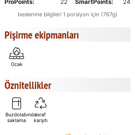
ProPoints:
22
SmartPoints:
24
beslenme bilgileri 1 porsiyon için (767g)
Pişirme ekipmanları
Ocak
Öznitellikler
Buzdolabında
israf
saklama
karşıtı