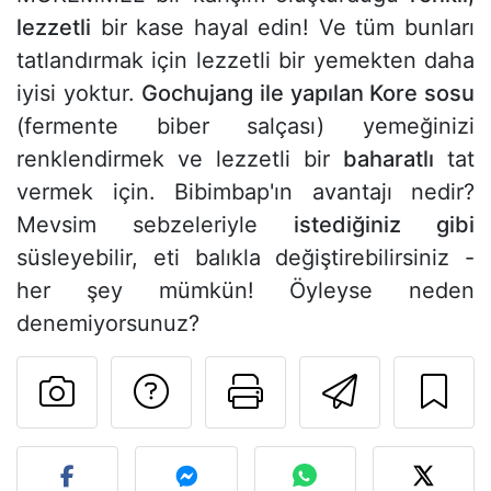
lezzetli
bir kase hayal edin! Ve tüm bunları
tatlandırmak için lezzetli bir yemekten daha
iyisi yoktur.
Gochujang ile yapılan Kore sosu
(fermente biber salçası) yemeğinizi
renklendirmek ve lezzetli bir
baharatlı
tat
vermek için. Bibimbap'ın avantajı nedir?
Mevsim sebzeleriyle
istediğiniz gibi
süsleyebilir, eti balıkla değiştirebilirsiniz -
her şey mümkün! Öyleyse neden
denemiyorsunuz?
Tarif sahibine bir 
Bu sayfayı ya
Arkadaş
Bu tarifin fotoğrafını yayın