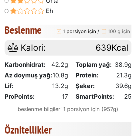
Orta
Eh
Beslenme
1 porsiyon için
/
100 g için
Kalori:
639Kcal
Karbonhidrat:
42.2g
Toplam yağ:
38.9g
Az doymuş yağ:
10.8g
Protein:
21.3g
Lif:
13.2g
Şeker:
39.6g
ProPoints:
17
SmartPoints:
25
beslenme bilgileri 1 porsiyon için (957g)
Öznitellikler