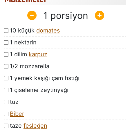
1
10 küçük
domates
1 nektarin
1 dilim
karpuz
1/2 mozzarella
1 yemek kaşığı çam fıstığı
1 çiseleme zeytinyağı
tuz
Biber
taze
fesleğen