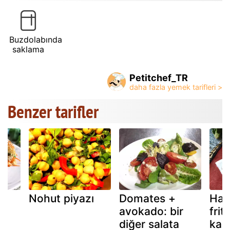
Buzdolabında
saklama
Petitchef_TR
Benzer tarifler
Nohut piyazı
Domates +
Hav
avokado: bir
fri
diğer salata
kab