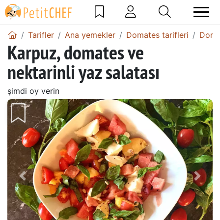
Tarifler
Ana yemekler
Domates tarifleri
Domat
Karpuz, domates ve
nektarinli yaz salatası
şimdi oy verin
Önceki
Sonr