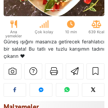
Ana
Çok kolay
10 min
639 Kcal
yemekler
Güneş ışığını masanıza getirecek ferahlatıcı
bir salata! Bu tatlı ve tuzlu karışımın tadını
çıkarın ♥
Tarif sahibine bir 
Bu sayfayı ya
Arkadaş
Bu tarifin fotoğrafını yayın
Malzemeler