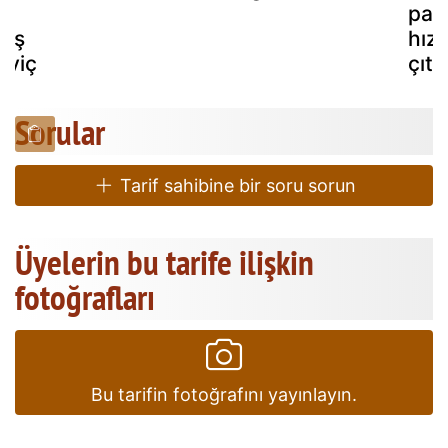
par
miş
hızl
dviç
çıtır
Sorular
Tarif sahibine bir soru sorun
Üyelerin bu tarife ilişkin
fotoğrafları
Bu tarifin fotoğrafını yayınlayın.