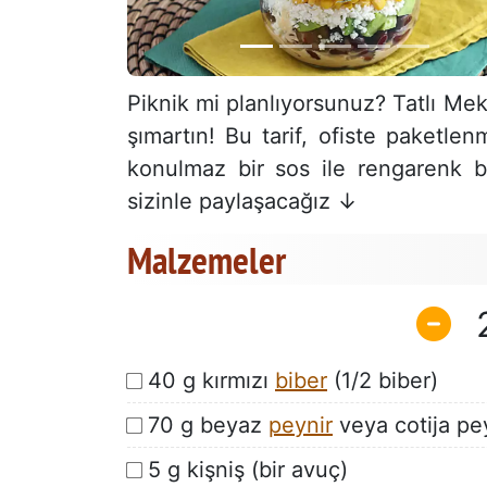
Piknik mi planlıyorsunuz? Tatlı Me
şımartın! Bu tarif, ofiste paketlenm
konulmaz bir sos ile rengarenk bir
sizinle paylaşacağız ↓
Malzemeler
40 g kırmızı
biber
(1/2 biber)
70 g beyaz
peynir
veya cotija pey
5 g kişniş (bir avuç)