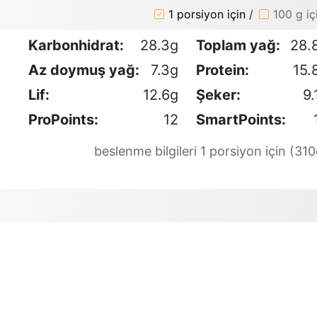
1 porsiyon için
/
100 g iç
Karbonhidrat:
28.3g
Toplam yağ:
28.
Az doymuş yağ:
7.3g
Protein:
15.
Lif:
12.6g
Şeker:
9.
ProPoints:
12
SmartPoints:
beslenme bilgileri 1 porsiyon için (310