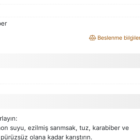
ber
Beslenme bi̇lgi̇leri
rlayın:
on suyu, ezilmiş sarımsak, tuz, karabiber ve
i pürüzsüz olana kadar karıştırın.