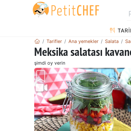
TARI
Tarifler
Ana yemekler
Salata
Sal
Meksika salatası kavan
şimdi oy verin
Önceki