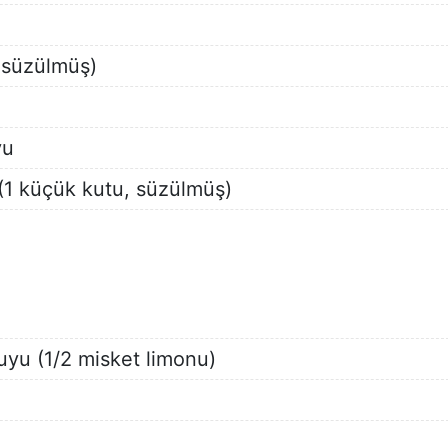
 süzülmüş)
yu
 (1 küçük kutu, süzülmüş)
uyu (1/2 misket limonu)