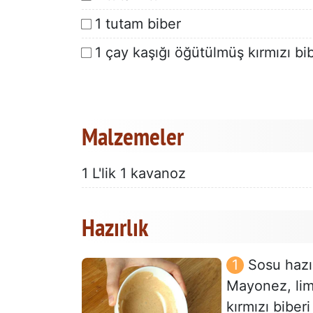
1 tutam biber
1 çay kaşığı öğütülmüş kırmızı bi
Malzemeler
1 L'lik 1 kavanoz
Hazırlık
Sosu hazı
Mayonez, lim
kırmızı biber