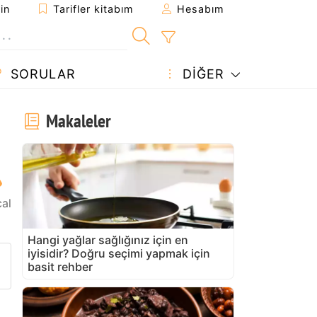
in
Tarifler kitabım
Hesabım
SORULAR
DIĞER
Makaleler
al
Hangi yağlar sağlığınız için en
iyisidir? Doğru seçimi yapmak için
arifi gönder
 yazdır
 sahibine bir soru sorun
basit rehber
u tarifin fotoğrafını yayınlayın