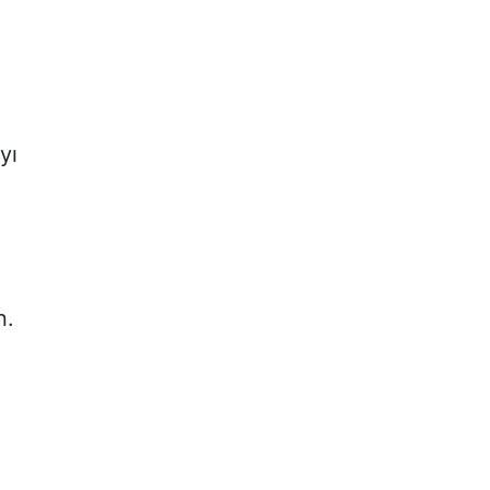
yı
n.