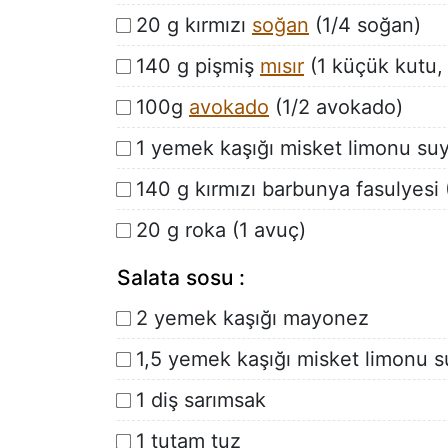
20 g kırmızı
soğan
(1/4 soğan)
140 g pişmiş
mısır
(1 küçük kutu,
100g
avokado
(1/2 avokado)
1 yemek kaşığı misket limonu su
140 g kırmızı barbunya fasulyesi
20 g roka (1 avuç)
Salata sosu :
2 yemek kaşığı mayonez
1,5 yemek kaşığı misket limonu s
1 diş sarımsak
1 tutam tuz