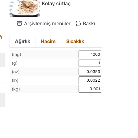
Kolay sütlaç
Arşivlenmiş menüler
Baskı
̇
Ağırlık
Hacim
Sıcaklık
(mg)
(g)
(oz)
(lb)
(kg)