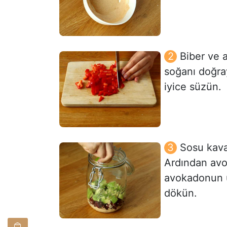
Biber ve 
soğanı doğray
iyice süzün.
Sosu kava
Ardından avo
avokadonun ü
dökün.