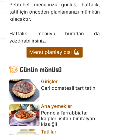
Petitchef menünüzü günlük, haftalık,
tatil için önceden planlamanızı mümkün
kılacaktır.
Haftalık menüyü buradan da
yazdırabilirsiniz.
Menü planlayıcısı
Günün mönüsü
Girişler
Çeri domatesli tart tatin
Ana yemekler
Penne all'arrabbiata:
kalpleri ısıtan bir i̇talyan
klasiği!
Tatlılar