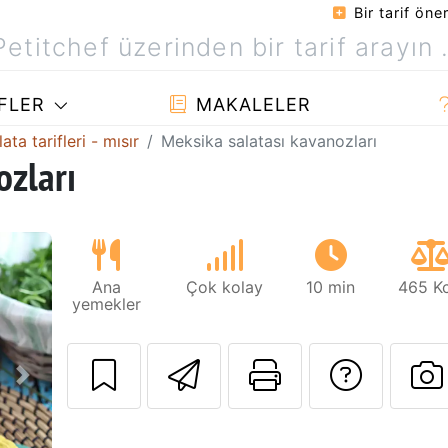
Bir tarif öner
FLER
MAKALELER
ata tarifleri - mısır
Meksika salatası kavanozları
ozları
Ana
Çok kolay
10 min
465 Kc
yemekler
Arkadaşına bu t
Bu sayfayı
Tarif
Sonraki
B