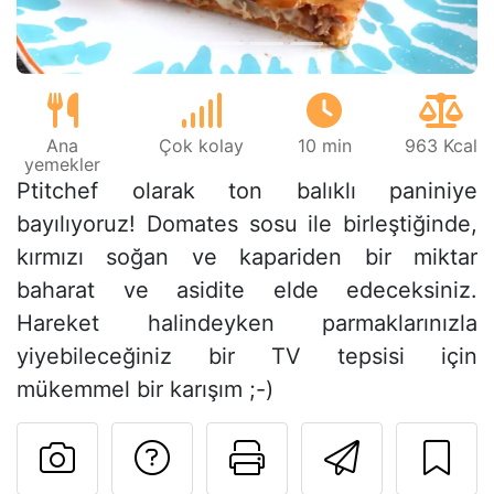
Ana
Çok kolay
10 min
963 Kcal
yemekler
Ptitchef olarak ton balıklı paniniye
bayılıyoruz! Domates sosu ile birleştiğinde,
kırmızı soğan ve kapariden bir miktar
baharat ve asidite elde edeceksiniz.
Hareket halindeyken parmaklarınızla
yiyebileceğiniz bir TV tepsisi için
mükemmel bir karışım ;-)
Tarif sahibine bir 
Bu sayfayı ya
Arkadaş