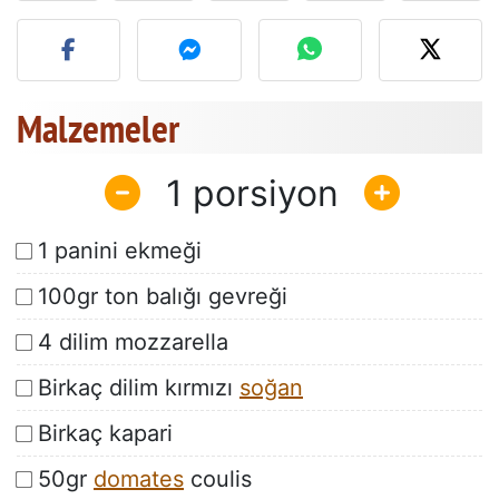
Bu tarifin fotoğrafını yayın
Malzemeler
1
1 panini ekmeği
100gr ton balığı gevreği
4 dilim mozzarella
Birkaç dilim kırmızı
soğan
Birkaç kapari
50gr
domates
coulis