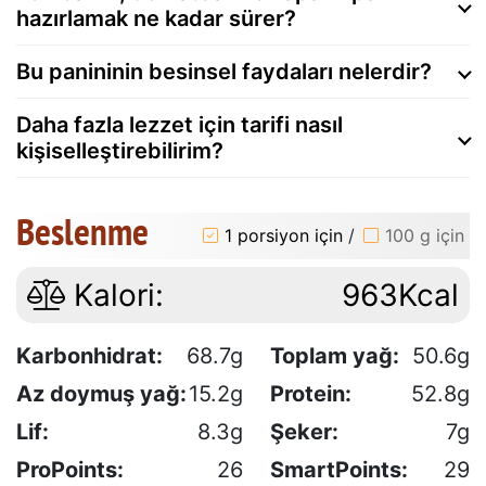
hazırlamak ne kadar sürer?
Bu panininin besinsel faydaları nelerdir?
Daha fazla lezzet için tarifi nasıl
kişiselleştirebilirim?
Beslenme
1 porsiyon için
/
100 g için
Kalori:
963Kcal
Karbonhidrat:
68.7g
Toplam yağ:
50.6g
Az doymuş yağ:
15.2g
Protein:
52.8g
Lif:
8.3g
Şeker:
7g
ProPoints:
26
SmartPoints:
29