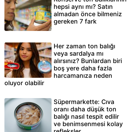
hepsi aynı mı? Satın
almadan önce bilmeniz
gereken 7 fark
Her zaman ton balığı
veya sardalya mı
alırsınız? Bunlardan biri
boş yere daha fazla
harcamanıza neden
oluyor olabilir
Süpermarkette: Cıva
oranı daha düşük ton
balığı nasıl tespit edilir
ve benimsenmesi kolay
refleksler