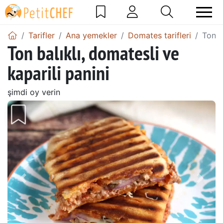
Tarifler
Ana yemekler
Domates tarifleri
Ton b
Ton balıklı, domatesli ve
kaparili panini
şimdi oy verin
Önceki
Sonr