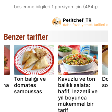
beslenme bilgileri 1 porsiyon için (484g)
Petitchef_TR
Benzer tarifler
Ton balığı ve
Kavuzlu ve ton
Dom
arna
domates
balıklı salata:
soğ
samoussas
hafif, lezzetli ve
yıl boyunca
mükemmel bir
tarif