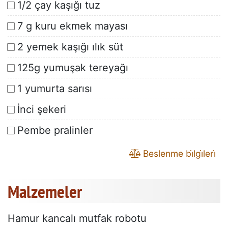
1/2 çay kaşığı tuz
7 g kuru ekmek mayası
2 yemek kaşığı ılık süt
125g yumuşak tereyağı
1 yumurta sarısı
İnci şekeri
Pembe pralinler
Beslenme bi̇lgi̇leri̇
Malzemeler
Hamur kancalı mutfak robotu