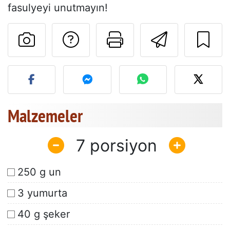
fasulyeyi unutmayın!
Tarif sahibine bir 
Bu sayfayı ya
Arkadaş
Bu tarifin fotoğrafını yayın
Malzemeler
7
250 g un
3 yumurta
40 g şeker