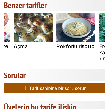
Benzer tarifler
ette
Açma
Rokforlu risotto
Frenk
kak
) m
Sorular
Tarif sahibine bir soru sorun
Üyelerin bu tarife ilişkin