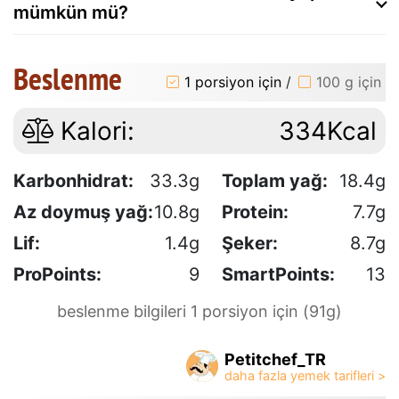
mümkün mü?
Beslenme
1 porsiyon için
/
100 g için
Kalori:
334Kcal
Karbonhidrat:
33.3g
Toplam yağ:
18.4g
Az doymuş yağ:
10.8g
Protein:
7.7g
Lif:
1.4g
Şeker:
8.7g
ProPoints:
9
SmartPoints:
13
beslenme bilgileri 1 porsiyon için (91g)
Petitchef_TR