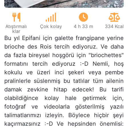
Atıştırmalı
Çok kolay
4 h 33 m
334 Kcal
klar
Bu yıl Epifani için galette frangipane yerine
brioche des Rois tercih ediyoruz. Ve daha
da fazla bireysel hoşgörü için "briochettes"
formatını tercih ediyoruz :-D Nemli, hoş
kokulu ve üzeri inci şekeri veya pembe
pralinlerle süslenmiş bu tatlılar tüm ailenin
damak zevkine hitap edecek! Bu tarifi
olabildiğince kolay hale getirmek için,
fotoğraf ve videolarla gösterilmiş yazılı
talimatlarımızı izleyin. Böylece hiçbir şeyi
kaçırmazsınız :-D Ve hepsinden önemlisi: