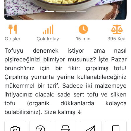
Girişler
Çok kolay
15 min
395 Kcal
Tofuyu denemek istiyor ama nasıl
pişireceğinizi bilmiyor musunuz? İşte Pazar
brunch'ınız için bir fikir: çırpılmış tofu!
Çırpılmış yumurta yerine kullanabileceğiniz
mükemmel bir tarif. Sadece iki malzemeye
ihtiyacınız olacak: sade sert tofu ve silken
tofu (organik dükkanlarda kolayca
bulabilirsiniz). Size kalmış ↓
Tarif sahibine bir 
Bu sayfayı ya
Arkadaş