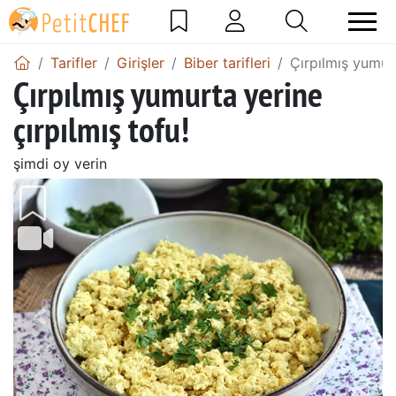
Tarifler
Girişler
Biber tarifleri
Çırpılmış yumurt
Çırpılmış yumurta yerine
çırpılmış tofu!
şimdi oy verin
Önceki
Sonr