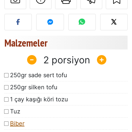
Bu tarifin fotoğrafını yayın
Malzemeler
2
250gr sade sert tofu
250gr silken tofu
1 çay kaşığı köri tozu
Tuz
Biber