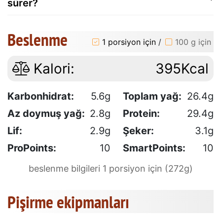
sürer?
Beslenme
1 porsiyon için
/
100 g için
Kalori:
395Kcal
Karbonhidrat:
5.6g
Toplam yağ:
26.4g
Az doymuş yağ:
2.8g
Protein:
29.4g
Lif:
2.9g
Şeker:
3.1g
ProPoints:
10
SmartPoints:
10
beslenme bilgileri 1 porsiyon için (272g)
Pişirme ekipmanları