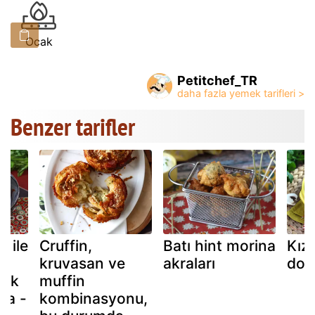
Ocak
Petitchef_TR
Benzer tarifler
ğ ile
Cruffin,
Batı hint morina
Kız
kruvasan ve
akraları
dom
ürk
muffin
ta -
kombinasyonu,