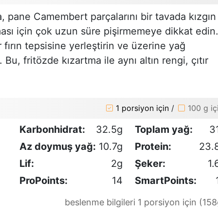
, pane Camembert parçalarını bir tavada kızgın
ası için çok uzun süre pişirmemeye dikkat edin
r fırın tepsisine yerleştirin ve üzerine yağ
 Bu, fritözde kızartma ile aynı altın rengi, çıtır
1 porsiyon için
/
100 g iç
Karbonhidrat:
32.5g
Toplam yağ:
3
Az doymuş yağ:
10.7g
Protein:
23.
Lif:
2g
Şeker:
1.
ProPoints:
14
SmartPoints:
beslenme bilgileri 1 porsiyon için (158