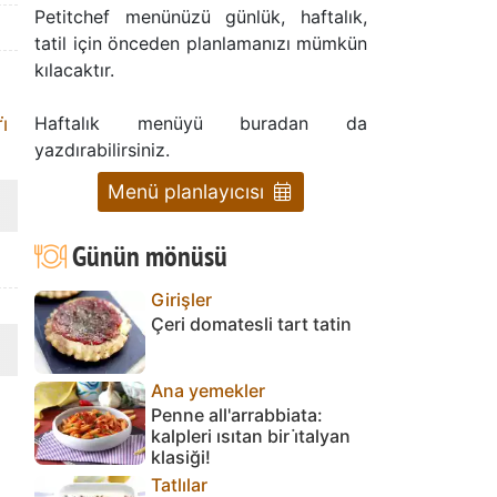
Petitchef menünüzü günlük, haftalık,
tatil için önceden planlamanızı mümkün
kılacaktır.
Haftalık menüyü buradan da
̇
yazdırabilirsiniz.
Menü planlayıcısı
Günün mönüsü
Girişler
Çeri domatesli tart tatin
Ana yemekler
Penne all'arrabbiata:
kalpleri ısıtan bir i̇talyan
klasiği!
Tatlılar