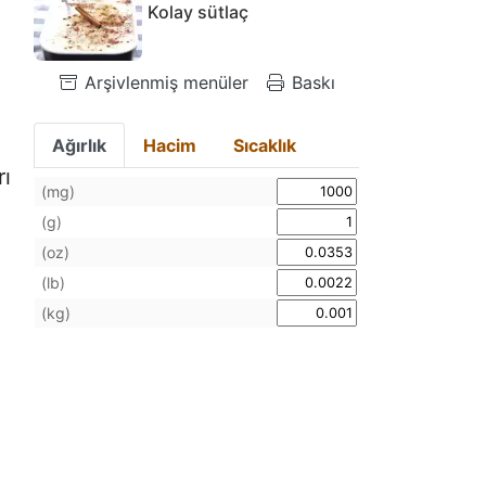
Kolay sütlaç
Arşivlenmiş menüler
Baskı
Ağırlık
Hacim
Sıcaklık
rı
(mg)
(g)
(oz)
(lb)
(kg)