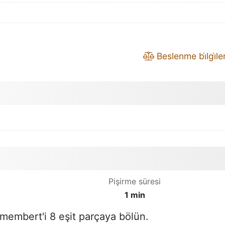
Beslenme bi̇lgi̇leri
Pişirme süresi
1 min
embert'i 8 eşit parçaya bölün.