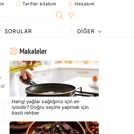
in
Tarifler kitabım
Hesabım
SORULAR
DIĞER
Makaleler
al
Hangi yağlar sağlığınız için en
iyisidir? Doğru seçimi yapmak için
arifi gönder
 yazdır
 sahibine bir soru sorun
basit rehber
u tarifin fotoğrafını yayınlayın