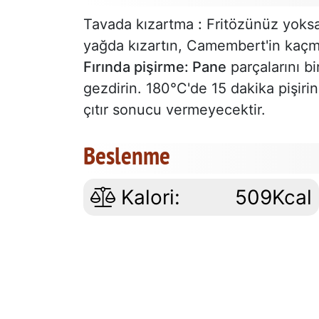
Tavada kızartma
:
Fritözünüz yoksa
yağda kızartın, Camembert'in kaçm
Fırında pişirme: Pane
parçalarını bi
gezdirin. 180°C'de 15 dakika pişirin.
çıtır sonucu vermeyecektir.
Beslenme
Kalori:
509Kcal