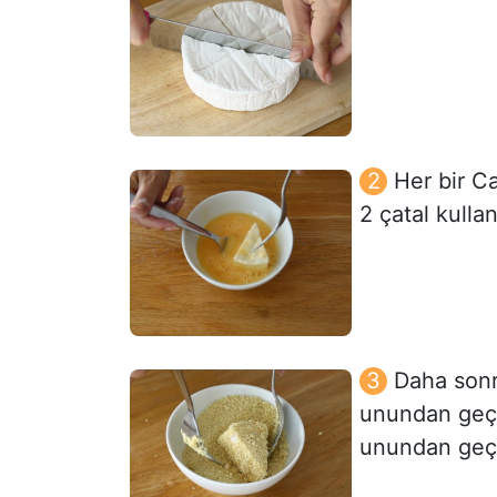
Her bir C
2 çatal kulla
Daha sonr
unundan geçi
unundan geçi