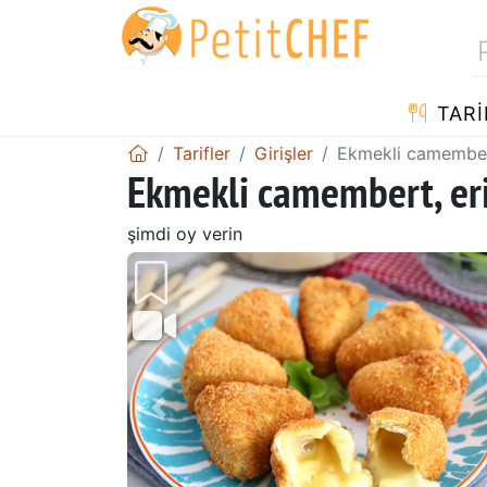
TARI
Tarifler
Girişler
Ekmekli camembert,
Ekmekli camembert, eriy
şimdi oy verin
Önceki