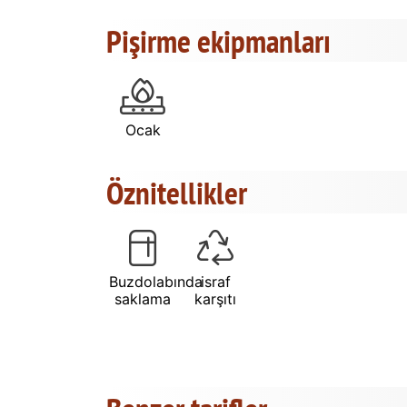
Pişirme ekipmanları
Ocak
Öznitellikler
Buzdolabında
israf
saklama
karşıtı