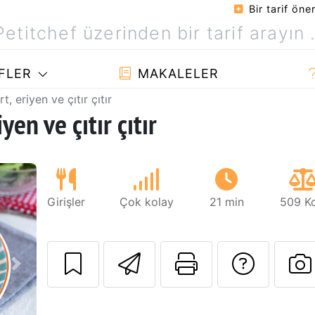
Bir tarif öner
FLER
MAKALELER
 eriyen ve çıtır çıtır
en ve çıtır çıtır
Girişler
Çok kolay
21 min
509 Kc
Arkadaşına bu t
Bu sayfayı
Tarif
Sonraki
B