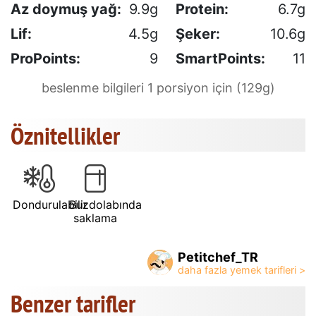
Az doymuş yağ:
9.9g
Protein:
6.7g
Lif:
4.5g
Şeker:
10.6g
ProPoints:
9
SmartPoints:
11
beslenme bilgileri 1 porsiyon için (129g)
Öznitellikler
Dondurulabilir
Buzdolabında
saklama
Petitchef_TR
Benzer tarifler