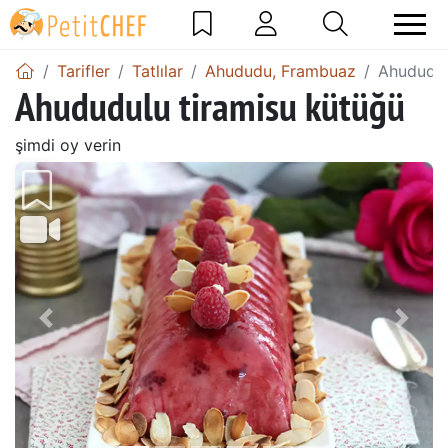
Tarifler
Tatlılar
Ahududu, Frambuaz
Ahududul
Ahududulu tiramisu kütüğü
şimdi oy verin
Önceki
Sonr