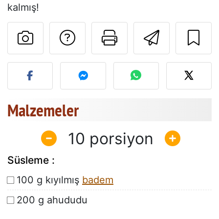
kalmış!
Tarif sahibine bir 
Bu sayfayı ya
Arkadaş
Bu tarifin fotoğrafını yayın
Malzemeler
10
Süsleme :
100 g kıyılmış
badem
200 g ahududu