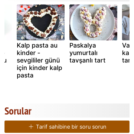
Kalp pasta au
Paskalya
Vani
ve
kinder -
yumurtalı
kara
isu
sevgililer günü
tavşanlı tart
tart
için kinder kalp
pasta
Sorular
Tarif sahibine bir soru sorun