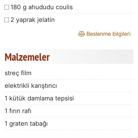
180 g ahududu coulis
2 yaprak jelatin
Beslenme bi̇lgi̇leri̇
Malzemeler
streç film
elektrikli karıştırıcı
1 kütük damlama tepsisi
1 fırın rafı
1 graten tabağı