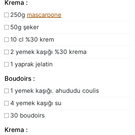
Krema :
250g
mascarpone
50g şeker
10 cl %30 krem
2 yemek kaşığı %30 krema
1 yaprak jelatin
Boudoirs :
1 yemek kaşığı. ahududu coulis
4 yemek kaşığı su
30 boudoirs
Krema :