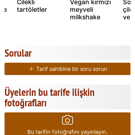
Cilekli
Vegan kırmızı
Soğ
mbe
tartöletler
meyveli
çile
milkshake
ver
Sorular
Tarif sahibine bir soru sorun
Üyelerin bu tarife ilişkin
fotoğrafları
Bu tarifin fotoğrafını yayınlayın.