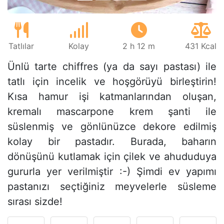
Tatlılar
Kolay
2 h 12 m
431 Kcal
Ünlü tarte chiffres (ya da sayı pastası) ile
tatlı için incelik ve hoşgörüyü birleştirin!
Kısa hamur işi katmanlarından oluşan,
kremalı mascarpone krem şanti ile
süslenmiş ve gönlünüzce dekore edilmiş
kolay bir pastadır. Burada, baharın
dönüşünü kutlamak için çilek ve ahududuya
gururla yer verilmiştir :-) Şimdi ev yapımı
pastanızı seçtiğiniz meyvelerle süsleme
sırası sizde!