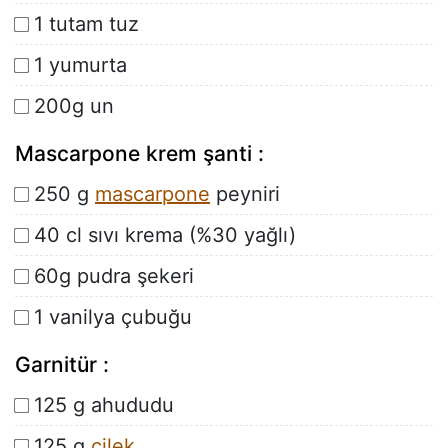
1 tutam tuz
1 yumurta
200g un
Mascarpone krem şanti :
250 g
mascarpone
peyniri
40 cl sıvı krema (%30 yağlı)
60g pudra şekeri
1 vanilya çubuğu
Garnitür :
125 g ahududu
125 g
çilek