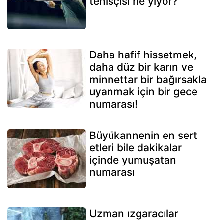
tenisçisi ne yiyor?
Daha hafif hissetmek,
daha düz bir karın ve
minnettar bir bağırsakla
uyanmak için bir gece
numarası!
Büyükannenin en sert
etleri bile dakikalar
içinde yumuşatan
numarası
Uzman ızgaracılar