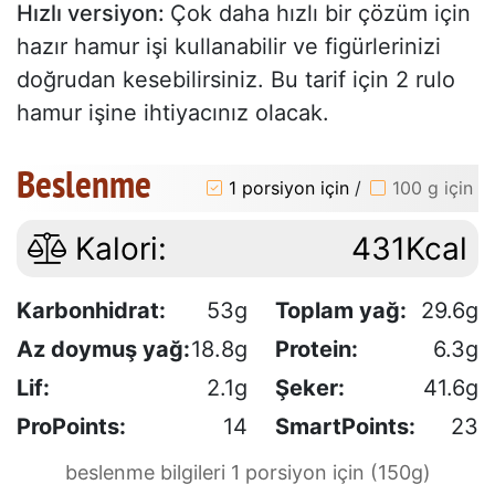
Hızlı versiyon:
Çok daha hızlı bir çözüm için
hazır hamur işi kullanabilir ve figürlerinizi
doğrudan kesebilirsiniz. Bu tarif için 2 rulo
hamur işine ihtiyacınız olacak.
Beslenme
1 porsiyon için
/
100 g için
Kalori:
431Kcal
Karbonhidrat:
53g
Toplam yağ:
29.6g
Az doymuş yağ:
18.8g
Protein:
6.3g
Lif:
2.1g
Şeker:
41.6g
ProPoints:
14
SmartPoints:
23
beslenme bilgileri 1 porsiyon için (150g)