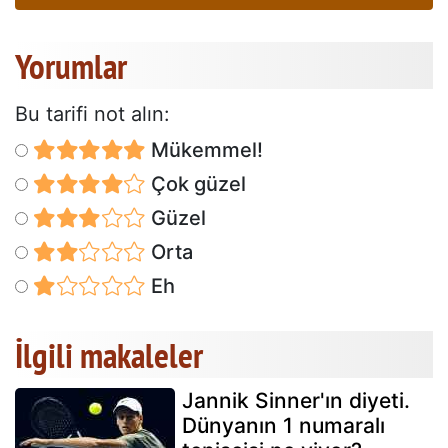
Yorumlar
Bu tarifi not alın:
Mükemmel!
Çok güzel
Güzel
Orta
Eh
İlgili makaleler
Jannik Sinner'ın diyeti.
Dünyanın 1 numaralı