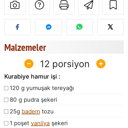
Tarif sahibine bir 
Bu sayfayı ya
Arkadaş
Bu tarifin fotoğrafını yayın
Malzemeler
12
Kurabiye hamur işi :
120 g yumuşak tereyağı
80 g pudra şekeri
25g
badem
tozu
1 poşet
vanilya
şekeri