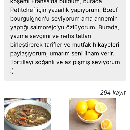
köşemi Fransa'da buldum, burada
Petitchef için yazarlık yapıyorum. Bœuf
bourguignon'u seviyorum ama annemin
yaptığı salmorejo'yu özlüyorum. Burada,
yazma sevgimi ve nefis tatları
birleştirerek tarifler ve mutfak hikayeleri
paylaşıyorum, umarım seni ilham verir.
Tortillayı soğanlı ve az pişmiş seviyorum
:)
294 kayıt