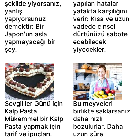
şekilde yiyorsanız,
yapılan hatalar
yanlış
yatakta karşılığını
yapıyorsunuz
verir: Kısa ve uzun
demektir: Bir
vadede cinsel
Japon'un asla
dürtünüzü sabote
yapmayacağı bir
edebilecek
şey.
yiyecekler.
Sevgililer Günü için
Bu meyveleri
Kalp Pasta.
birlikte saklarsanız
Mükemmel bir Kalp
daha hızlı
Pasta yapmak için
bozulurlar. Daha
tarif ve ipuçları.
uzun süre