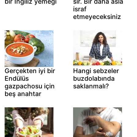
bir İngiliz yemeği
sır. Bir daha asla
israf
etmeyeceksiniz
Gerçekten iyi bir
Hangi sebzeler
Endülüs
buzdolabında
gazpachosu için
saklanmalı?
beş anahtar