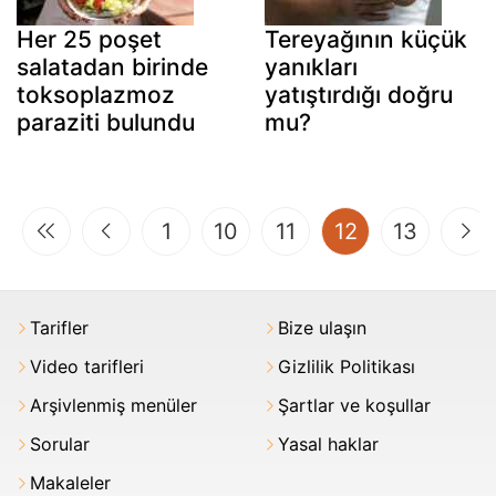
Her 25 poşet
Tereyağının küçük
salatadan birinde
yanıkları
toksoplazmoz
yatıştırdığı doğru
paraziti bulundu
mu?
(current)
1
10
11
12
13
Tarifler
Bize ulaşın
Video tarifleri
Gizlilik Politikası
Arşivlenmiş menüler
Şartlar ve koşullar
Sorular
Yasal haklar
Makaleler