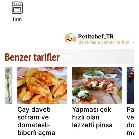
fırın
Petitchef_TR
Benzer tarifler
Çay daveti̇
Yapması çok
Par
sofram ve
hızlı olan
ve ç
domatesli̇-
lezzetli pinsa
dom
bi̇berli̇ açma
mak