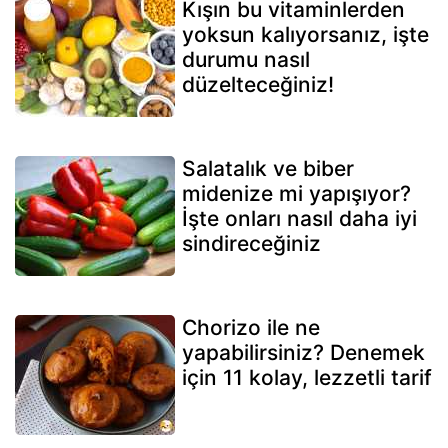
Kışın bu vitaminlerden
yoksun kalıyorsanız, işte
durumu nasıl
düzelteceğiniz!
Salatalık ve biber
midenize mi yapışıyor?
İşte onları nasıl daha iyi
sindireceğiniz
Chorizo ile ne
yapabilirsiniz? Denemek
için 11 kolay, lezzetli tarif