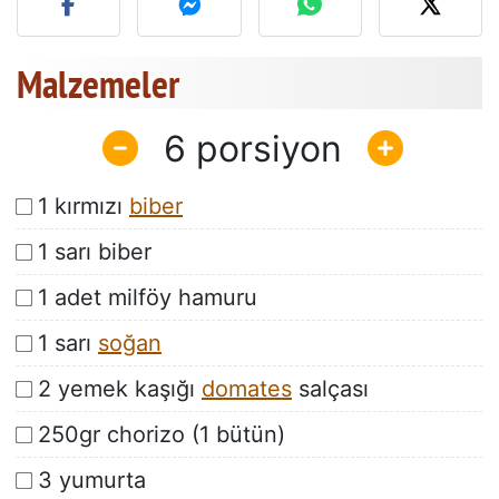
Malzemeler
6
1 kırmızı
biber
1 sarı biber
1 adet milföy hamuru
1 sarı
soğan
2 yemek kaşığı
domates
salçası
250gr chorizo (1 bütün)
3 yumurta