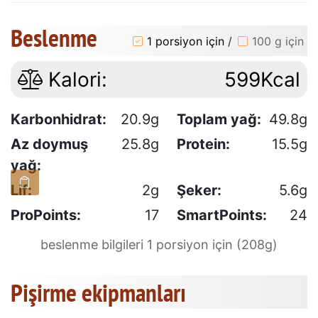
Beslenme
1 porsiyon için
/
100 g için
Kalori:
599Kcal
Karbonhidrat:
20.9g
Toplam yağ:
49.8g
Az doymuş
25.8g
Protein:
15.5g
yağ:
Lif:
2g
Şeker:
5.6g
ProPoints:
17
SmartPoints:
24
beslenme bilgileri 1 porsiyon için (208g)
Pişirme ekipmanları