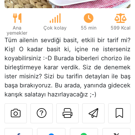
Ana
Çok kolay
55 min
599 Kcal
yemekler
Tüm ailenin sevdiği basit, etkili bir tarif mi?
Kiş! O kadar basit ki, içine ne isterseniz
koyabilirsiniz :-D Burada biberleri chorizo ile
birleştirmeye karar verdik. Siz de denemek
ister misiniz? Sizi bu tarifin detayları ile baş
başa bırakıyoruz. Bu arada, yanında gidecek
karışık salatayı hazırlayacağız ;-)
Tarif sahibine bir 
Bu sayfayı ya
Arkadaş
Bu tarifin fotoğrafını yayın