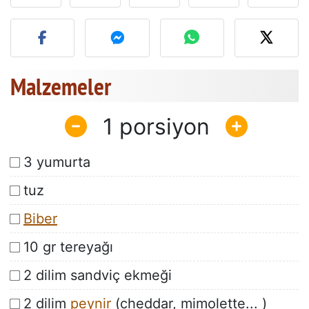
Bu tarifin fotoğrafını yayın
Malzemeler
1
3 yumurta
tuz
Biber
10 gr tereyağı
2 dilim sandviç ekmeği
2 dilim
peynir
(cheddar, mimolette... )