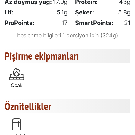
Az doymuş yağ:
17.9g
Protein:
43g
Lif:
5.1g
Şeker:
5.8g
ProPoints:
17
SmartPoints:
21
beslenme bilgileri 1 porsiyon için (324g)
Pişirme ekipmanları
Ocak
Öznitellikler