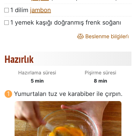
1 dilim
jambon
1 yemek kaşığı doğranmış frenk soğanı
Beslenme bi̇lgi̇leri̇
Hazırlık
Hazırlama süresi
Pişirme süresi
5 min
8 min
Yumurtaları tuz ve karabiber ile çırpın.