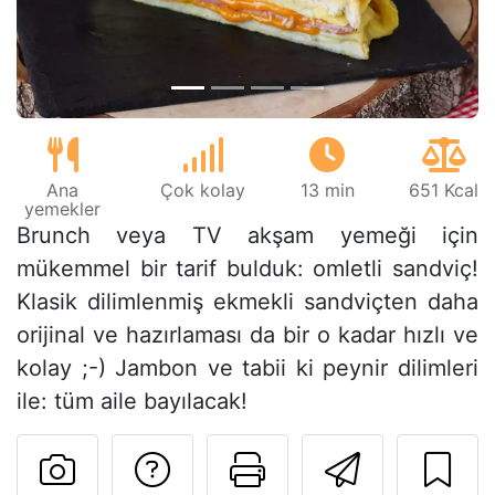
Ana
Çok kolay
13 min
651 Kcal
yemekler
Brunch veya TV akşam yemeği için
mükemmel bir tarif bulduk: omletli sandviç!
Klasik dilimlenmiş ekmekli sandviçten daha
orijinal ve hazırlaması da bir o kadar hızlı ve
kolay ;-) Jambon ve tabii ki peynir dilimleri
ile: tüm aile bayılacak!
Tarif sahibine bir 
Bu sayfayı ya
Arkadaş