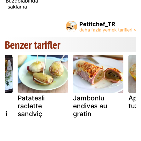
Buzdolabında
saklama
Petitchef_TR
Benzer tarifler
,
Patatesli
Jambonlu
Aper
raclette
endives au
tuzl
rli
sandviç
gratin