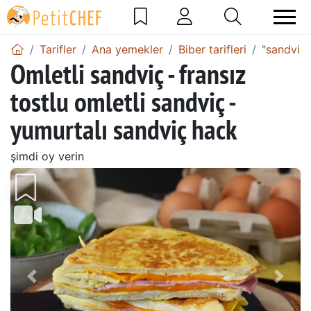
Tarifler
Ana yemekler
Biber tarifleri
"sandviç b
Omletli sandviç - fransız
tostlu omletli sandviç -
yumurtalı sandviç hack
şimdi oy verin
Önceki
Sonr