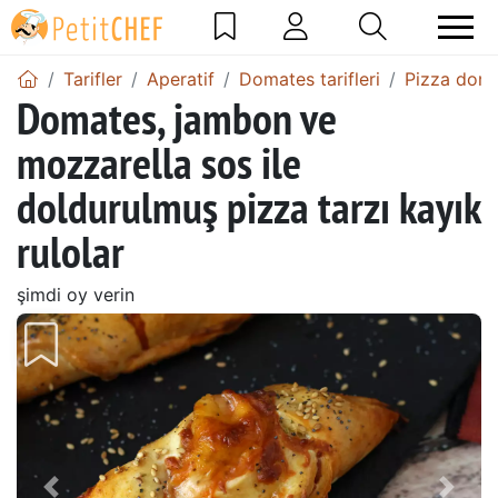
Tarifler
Aperatif
Domates tarifleri
Pizza domat
Domates, jambon ve
mozzarella sos ile
doldurulmuş pizza tarzı kayık
rulolar
şimdi oy verin