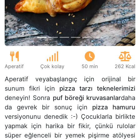
Önceki
Sonr
Aperatif
Çok kolay
50 min
262 Kcal
Aperatif veyabaşlangıç için orijinal bir
sunum fikri için
pizza tarzı teknelerimizi
deneyin! Sonra
puf böreği kruvasanlar
daha
da gevrek bir sonuç için
pizza hamuru
versiyonunu denedik :-) Çocuklarla birlikte
yapmak için harika bir fikir, çünkü rulolar
süper eğlenceli bir yemek pişirme atölyesi