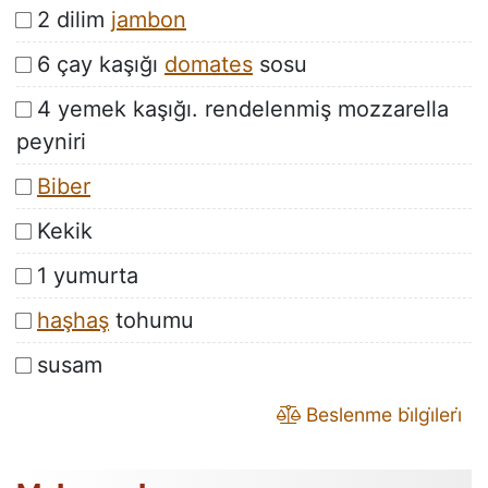
2 dilim
jambon
6 çay kaşığı
domates
sosu
4 yemek kaşığı. rendelenmiş mozzarella
peyniri
Biber
Kekik
1 yumurta
haşhaş
tohumu
susam
Beslenme bi̇lgi̇leri̇