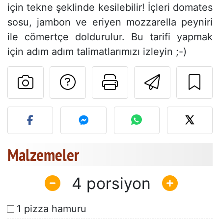
için tekne şeklinde kesilebilir! İçleri domates
sosu, jambon ve eriyen mozzarella peyniri
ile cömertçe doldurulur. Bu tarifi yapmak
için adım adım talimatlarımızı izleyin ;-)
Tarif sahibine bir 
Bu sayfayı ya
Arkadaş
Bu tarifin fotoğrafını yayın
Malzemeler
4
1 pizza hamuru