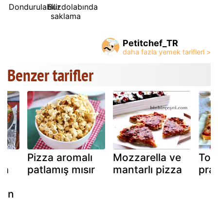
Dondurulabilir
Buzdolabında
saklama
Petitchef_TR
Benzer tarifler
e
Pizza aromalı
Mozzarella ve
Tost
za
patlamış mısır
mantarlı pizza
prat
çin