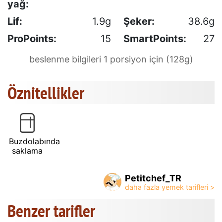
yağ:
Lif:
1.9g
Şeker:
38.6g
ProPoints:
15
SmartPoints:
27
beslenme bilgileri 1 porsiyon için (128g)
Öznitellikler
Buzdolabında
saklama
Petitchef_TR
Benzer tarifler