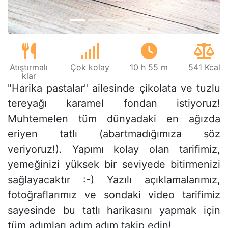
Atıştırmalı
Çok kolay
10 h 55 m
541 Kcal
klar
"Harika pastalar" ailesinde çikolata ve tuzlu
tereyağı karamel fondan istiyoruz!
Muhtemelen tüm dünyadaki en ağızda
eriyen tatlı (abartmadığımıza söz
veriyoruz!). Yapımı kolay olan tarifimiz,
yemeğinizi yüksek bir seviyede bitirmenizi
sağlayacaktır :-) Yazılı açıklamalarımız,
fotoğraflarımız ve sondaki video tarifimiz
sayesinde bu tatlı harikasını yapmak için
tüm adımları adım adım takip edin!