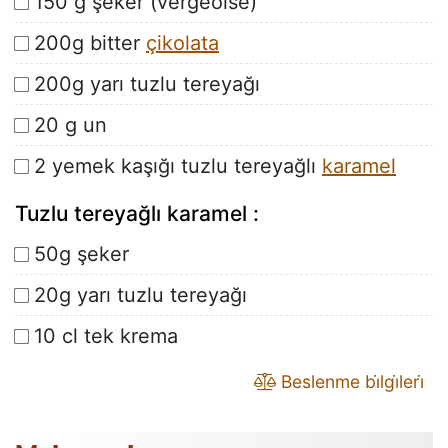
150 g şeker (vergeoise)
200g bitter
çikolata
200g yarı tuzlu tereyağı
20 g un
2 yemek kaşığı tuzlu tereyağlı
karamel
Tuzlu tereyağlı karamel :
50g şeker
20g yarı tuzlu tereyağı
10 cl tek krema
Beslenme bi̇lgi̇leri̇