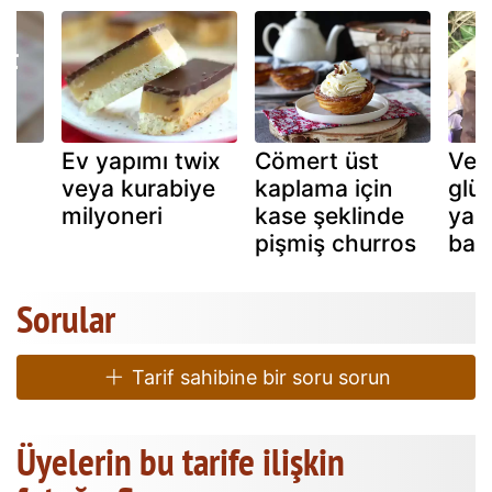
Ev yapımı twix
Cömert üst
Veg
li
veya kurabiye
kaplama için
glü
milyoneri
kase şeklinde
yap
pişmiş churros
barl
Sorular
Tarif sahibine bir soru sorun
Üyelerin bu tarife ilişkin