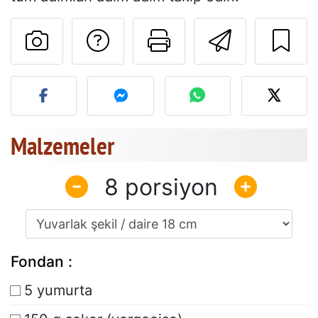
Tarif sahibine bir 
Bu sayfayı ya
Arkadaş
Bu tarifin fotoğrafını yayın
Malzemeler
8
Fondan :
5 yumurta