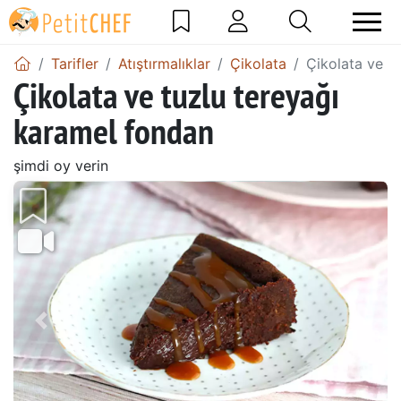
Tarifler
Atıştırmalıklar
Çikolata
Çikolata ve t
Çikolata ve tuzlu tereyağı
karamel fondan
şimdi oy verin
Önceki
Sonr