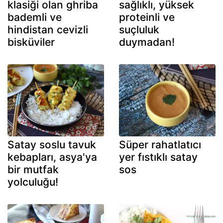
klasiği olan ghriba
sağlıklı, yüksek
bademli ve
proteinli ve
hindistan cevizli
suçluluk
bisküviler
duymadan!
Satay soslu tavuk
Süper rahatlatıcı
kebapları, asya'ya
yer fıstıklı satay
bir mutfak
sos
yolculuğu!