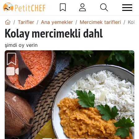
Tarifler
Ana yemekler
Mercimek tarifleri
Kola
Kolay mercimekli dahl
şimdi oy verin
Önceki
Sonr