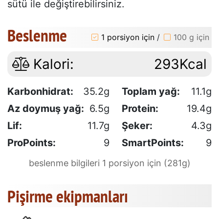
sütü ile değiştirebilirsiniz.
Beslenme
1 porsiyon için
/
100 g için
Kalori:
293Kcal
Karbonhidrat:
35.2g
Toplam yağ:
11.1g
Az doymuş yağ:
6.5g
Protein:
19.4g
Lif:
11.7g
Şeker:
4.3g
ProPoints:
9
SmartPoints:
9
beslenme bilgileri 1 porsiyon için (281g)
Pişirme ekipmanları