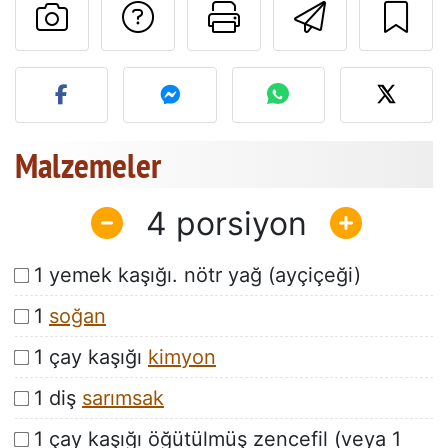
Tarif sahibine bir 
Bu sayfayı ya
Arkadaş
Bu tarifin fotoğrafını yayın
Malzemeler
4
1 yemek kaşığı. nötr yağ (ayçiçeği)
1
soğan
1 çay kaşığı
kimyon
1 diş
sarımsak
1 çay kaşığı öğütülmüş zencefil (veya 1