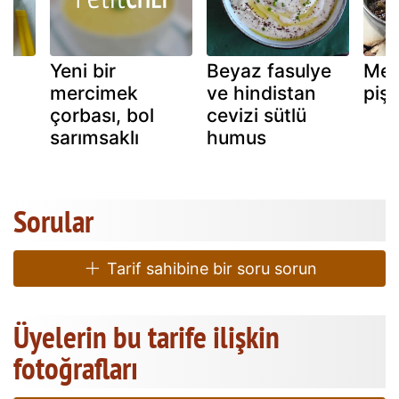
Yeni bir
Beyaz fasulye
Mer
mercimek
ve hindistan
pişir
çorbası, bol
cevizi sütlü
sarımsaklı
humus
Sorular
Tarif sahibine bir soru sorun
Üyelerin bu tarife ilişkin
fotoğrafları