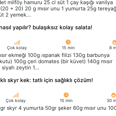
det milföy hamuru 25 cl süt 1 çay kaşığı vanilya
(20 + 20) 20 g mısır unu 1 yumurta 25g tereyağ
üt 2 yemek...
 nasıl yapılır? bulaşıksız kolay salata!
Çok kolay
15 min
8 m
ısır ekmeği 100g ıspanak filizi 130g barbunya
kutu) 100g çeri domates (bir küvet) 140g mısır
siyah zeytin 1...
lı skyr kek: tatlı için sağlıklı çözüm!
Çok kolay
15 min
30 m
0gr skyr 4 yumurta 50gr şeker 60g mısır unu 10