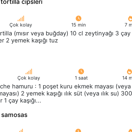
tortilla cipsleri
Çok kolay
15 min
7 m
ortilla (mısır veya buğday) 10 cl zeytinyağı 3 çay
ber 2 yemek kaşığı tuz
Çok kolay
1 saat
14 m
ioche hamuru : 1 poşet kuru ekmek mayası (veya
yası) 2 yemek kaşığı ılık süt (veya ılık su) 30
1 çay kaşığı...
o samosas