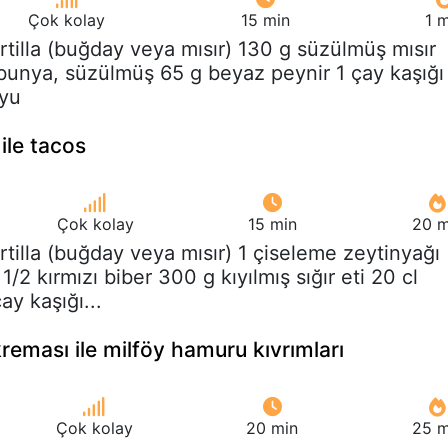
Çok kolay
15 min
1 
ortilla (buğday veya mısır) 130 g süzülmüş mısır
rbunya, süzülmüş 65 g beyaz peynir 1 çay kaşığı
uyu
ile tacos
Çok kolay
15 min
20 m
ortilla (buğday veya mısır) 1 çiseleme zeytinyağı
1/2 kırmızı biber 300 g kıyılmış sığır eti 20 cl
y kaşığı...
kreması ile milföy hamuru kıvrımları
Çok kolay
20 min
25 m