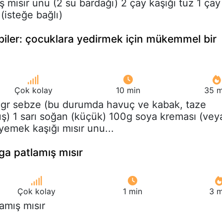
ş mısır unu (2 su bardağı) 2 çay kaşığı tuz 1 çay
 (isteğe bağlı)
biler: çocuklara yedirmek için mükemmel bir
Çok kolay
10 min
35 m
0gr sebze (bu durumda havuç ve kabak, taze
) 1 sarı soğan (küçük) 100g soya kreması (vey
yemek kaşığı mısır unu...
ga patlamış mısır
Çok kolay
1 min
3 m
lamış mısır