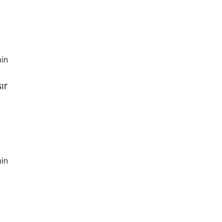
in
ır
in