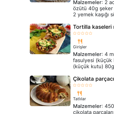
Malzemeler
: 2 a
özütü 40g şeker 
2 yemek kaşığı s
Tortilla kaseleri
Girişler
Malzemeler
: 4 m
fasulyesi (küçük 
(küçük kutu) 80g 
Çikolata parçacık
Tatlılar
Malzemeler
: 45
çikolata parçaları