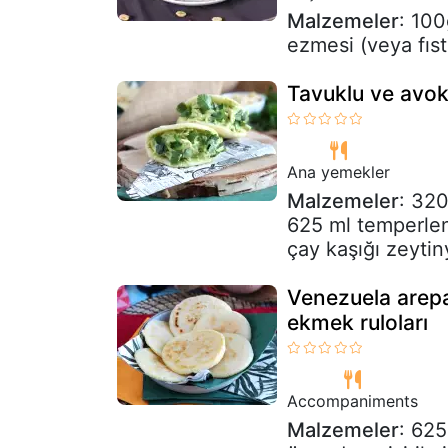
Malzemeler
: 100
ezmesi (veya fıst
Tavuklu ve avok
Ana yemekler
Malzemeler
: 320
625 ml temperlenm
çay kaşığı zeytiny
Venezuela arepa
ekmek ruloları
Accompaniments
Malzemeler
: 625