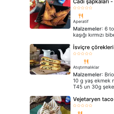
Cadı şapkaları - 
Aperatif
Malzemeler
: 6 t
kaşığı kırmızı bi
İsviçre çörekleri
Atıştırmalıklar
Malzemeler
: Br
10 g yaş ekmek ma
T45 un 30g şeker 
Vejetaryen tac