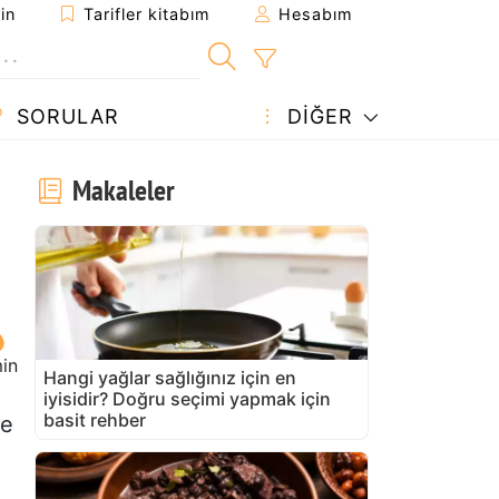
in
Tarifler kitabım
Hesabım
SORULAR
DIĞER
Makaleler
in
Hangi yağlar sağlığınız için en
iyisidir? Doğru seçimi yapmak için
basit rehber
ze