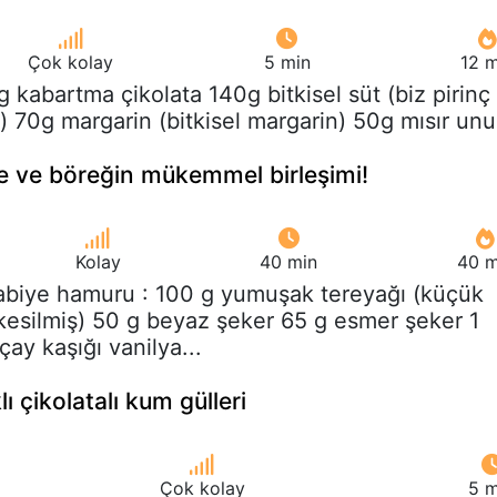
Çok kolay
5 min
12 m
g kabartma çikolata 140g bitkisel süt (biz pirinç
) 70g margarin (bitkisel margarin) 50g mısır unu
ye ve böreğin mükemmel birleşimi!
Kolay
40 min
40 m
rabiye hamuru : 100 g yumuşak tereyağı (küçük
 kesilmiş) 50 g beyaz şeker 65 g esmer şeker 1
ay kaşığı vanilya...
klı çikolatalı kum gülleri
Çok kolay
5 m