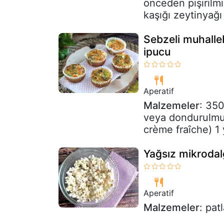
önceden pişirilmi
kaşığı zeytinyağı
Sebzeli muhalle
ipucu
Aperatif
Malzemeler
: 35
veya dondurulmuş
crème fraîche) 1 
Yağsız mikrodal
Aperatif
Malzemeler
: pat