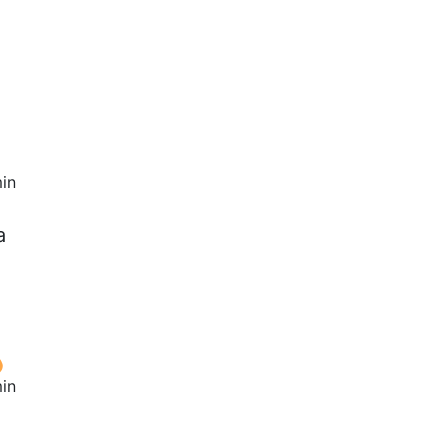
in
a
in