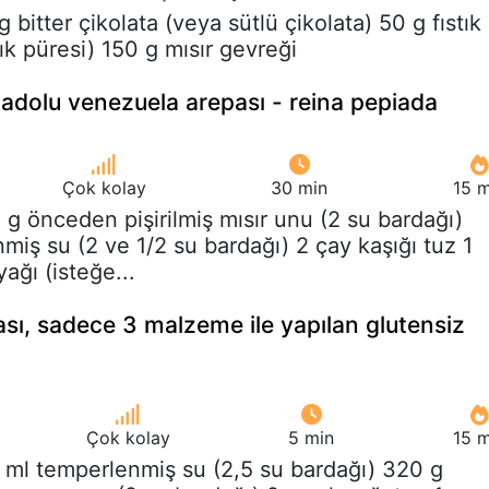
g bitter çikolata (veya sütlü çikolata) 50 g fıstık
ık püresi) 150 g mısır gevreği
adolu venezuela arepası - reina pepiada
Çok kolay
30 min
15 m
 g önceden pişirilmiş mısır unu (2 su bardağı)
iş su (2 ve 1/2 su bardağı) 2 çay kaşığı tuz 1
ağı (isteğe...
sı, sadece 3 malzeme ile yapılan glutensiz
Çok kolay
5 min
15 m
 ml temperlenmiş su (2,5 su bardağı) 320 g