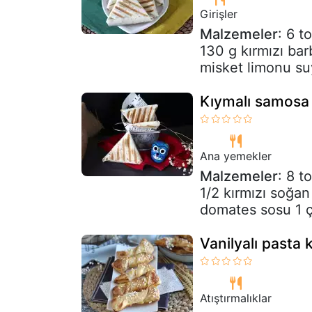
Girişler
Malzemeler
: 6 t
130 g kırmızı ba
misket limonu s
Kıymalı samosa 
Ana yemekler
Malzemeler
: 8 t
1/2 kırmızı soğan 
domates sosu 1 ça
Vanilyalı pasta 
Atıştırmalıklar