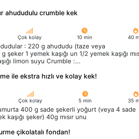
çıtır ahududulu crumble kek
Çok kolay
10 min
40 m
ududular : 220 g ahududu (taze veya
g şeker 1 yemek kaşığı un 1/2 yemek kaşığı mıs
şığı limon suyu Crumble :...
e ile ekstra hızlı ve kolay kek!
Çok kolay
5 min
35 m
umurta 400 g sade şekerli yoğurt (veya 4 sade
k kaşığı şeker) 40g mısır unu
urme çikolatalı fondan!