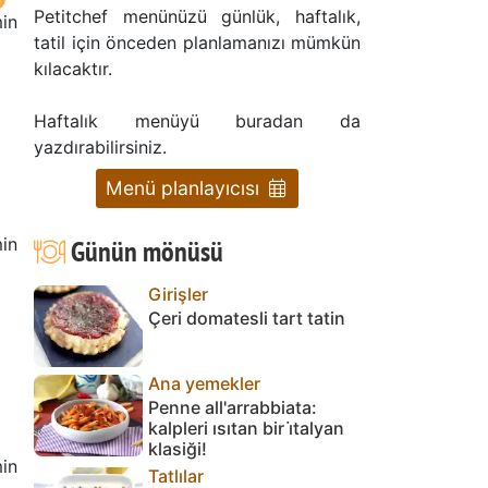
Petitchef menünüzü günlük, haftalık,
min
tatil için önceden planlamanızı mümkün
kılacaktır.
Haftalık menüyü buradan da
yazdırabilirsiniz.
Menü planlayıcısı
in
Günün mönüsü
Girişler
Çeri domatesli tart tatin
Ana yemekler
Penne all'arrabbiata:
kalpleri ısıtan bir i̇talyan
klasiği!
in
Tatlılar