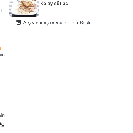
Kolay sütlaç
ı
Arşivlenmiş menüler
Baskı
in
in
0g