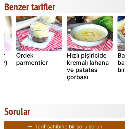
Benzer tarifler
ar
Ördek
Hızlı pişiricide
Balı
ay)
parmentier
kremalı lahana
basi
ve patates
bir 
çorbası
Sorular
Tarif sahibine bir soru sorun