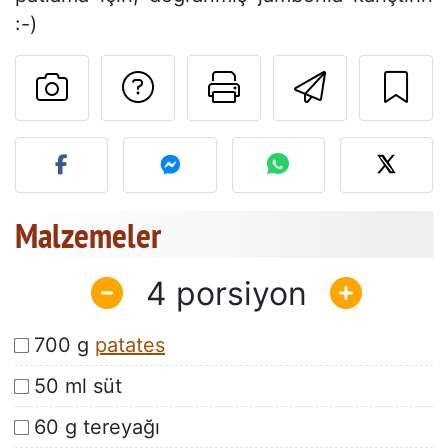
:-)
Tarif sahibine bir 
Bu sayfayı ya
Arkadaş
Bu tarifin fotoğrafını yayın
Malzemeler
4
700 g
patates
50 ml süt
60 g tereyağı