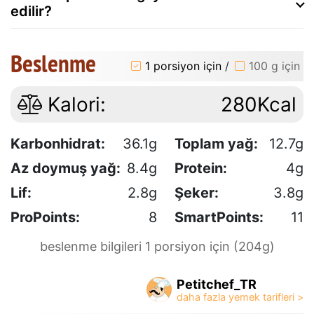
edilir?
Beslenme
1 porsiyon için
/
100 g için
Kalori:
280Kcal
Karbonhidrat:
36.1g
Toplam yağ:
12.7g
Az doymuş yağ:
8.4g
Protein:
4g
Lif:
2.8g
Şeker:
3.8g
ProPoints:
8
SmartPoints:
11
beslenme bilgileri 1 porsiyon için (204g)
Petitchef_TR