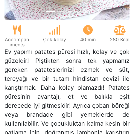
Accompan
Çok kolay
40 min
280 Kcal
iments
Ev yapımı patates püresi hızlı, kolay ve çok
güzeldir! Piştikten sonra tek yapmanız
gereken patateslerinizi ezmek ve süt,
tereyağı ve bir tutam hindistan cevizi ile
karıştırmak. Daha kolay olamazdı! Patates
püresinin avantajı, et ve balıkla eşit
derecede iyi gitmesidir! Ayrıca çoban böreği
veya brandade gibi yemeklerde de
kullanılabilir. Ve çocukluktan kalma kesin bir
patlama için, doğranmış jambonla karıştırın