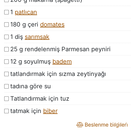
1
patlıcan
180 g çeri
domates
1 diş
sarımsak
25 g rendelenmiş Parmesan peyniri
12 g soyulmuş
badem
tatlandırmak için sızma zeytinyağı
tadına göre su
Tatlandırmak için tuz
tatmak için
biber
Beslenme bi̇lgi̇leri̇