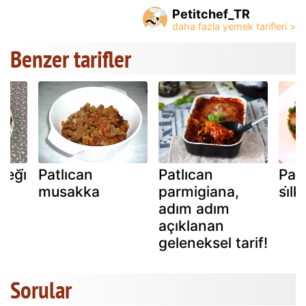
Petitchef_TR
Benzer tarifler
eği̇
Patlıcan
Patlıcan
Patl
musakka
parmigiana,
si̇lk
adım adım
açıklanan
geleneksel tarif!
Sorular