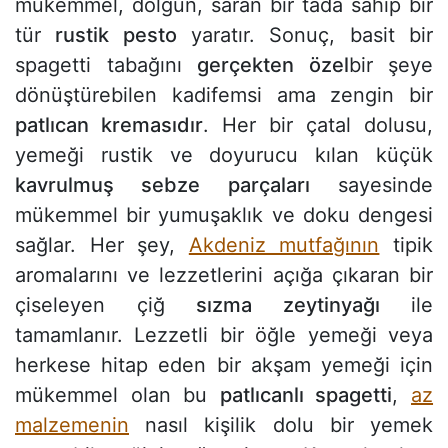
mükemmel, dolgun, saran bir tada sahip bir
tür
rustik pesto
yaratır. Sonuç, basit bir
spagetti tabağını
gerçekten özel
bir şeye
dönüştürebilen kadifemsi ama zengin bir
patlıcan kremasıdır
. Her bir çatal dolusu,
yemeği rustik ve doyurucu kılan küçük
kavrulmuş sebze parçaları
sayesinde
mükemmel bir yumuşaklık ve doku dengesi
sağlar. Her şey,
Akdeniz mutfağının
tipik
aromalarını ve lezzetlerini açığa çıkaran bir
çiseleyen çiğ
sızma zeytinyağı
ile
tamamlanır. Lezzetli bir öğle yemeği veya
herkese hitap eden bir akşam yemeği için
mükemmel olan bu
patlıcanlı spagetti
,
az
malzemenin
nasıl kişilik dolu bir yemek