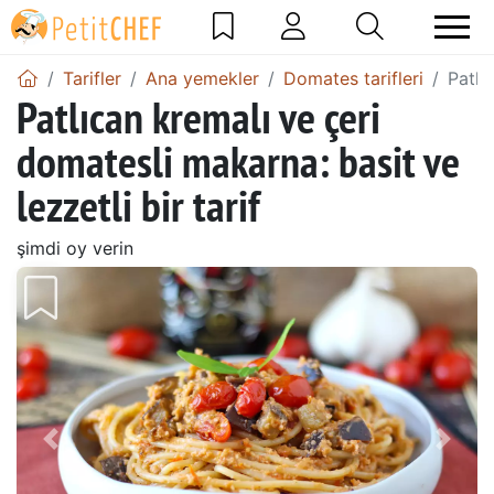
Tarifler
Ana yemekler
Domates tarifleri
Patlı
Patlıcan kremalı ve çeri
domatesli makarna: basit ve
lezzetli bir tarif
şimdi oy verin
Önceki
Sonr