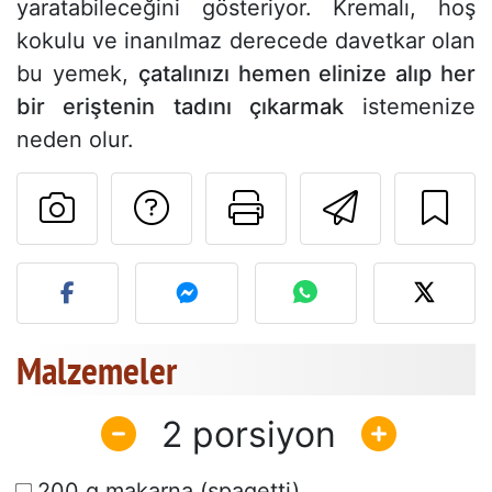
yaratabileceğini gösteriyor. Kremalı, hoş
kokulu ve inanılmaz derecede davetkar olan
bu yemek,
çatalınızı hemen elinize alıp her
bir eriştenin tadını çıkarmak
istemenize
neden olur.
Tarif sahibine bir 
Bu sayfayı ya
Arkadaş
Bu tarifin fotoğrafını yayın
Malzemeler
2
200 g makarna (spagetti)