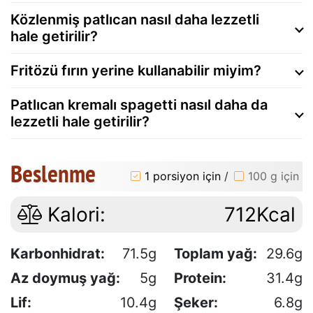
Közlenmiş patlıcan nasıl daha lezzetli
hale getirilir?
Fritözü fırın yerine kullanabilir miyim?
Patlıcan kremalı spagetti nasıl daha da
lezzetli hale getirilir?
Beslenme
1 porsiyon için
/
100 g için
Kalori:
712Kcal
Karbonhidrat:
71.5g
Toplam yağ:
29.6g
Az doymuş yağ:
5g
Protein:
31.4g
Lif:
10.4g
Şeker:
6.8g