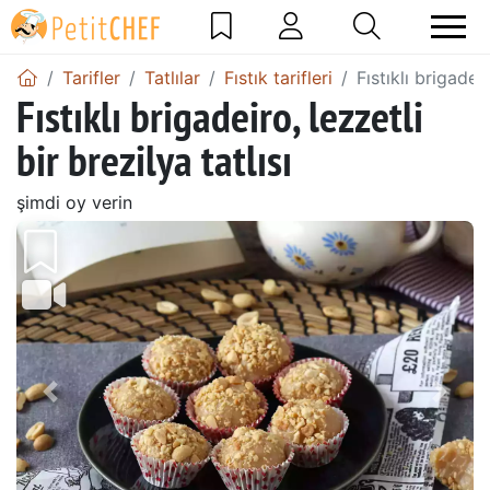
Tarifler
Tatlılar
Fıstık tarifleri
Fıstıklı brigadeir
Fıstıklı brigadeiro, lezzetli
bir brezilya tatlısı
şimdi oy verin
Önceki
Sonr