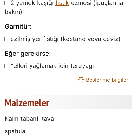
2 yemek kaşığı
fıstık
ezmesi (ipuçlarına
bakın)
Garnitür:
ezilmiş yer fıstığı (kestane veya ceviz)
Eğer gerekirse:
*elleri yağlamak için tereyağı
Beslenme bi̇lgi̇leri̇
Malzemeler
Kalın tabanlı tava
spatula