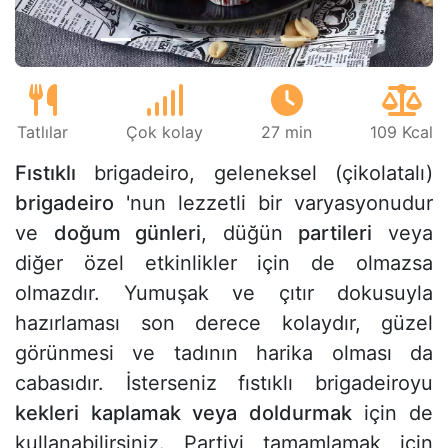
Tatlılar
Çok kolay
27 min
109 Kcal
Fıstıklı
brigadeiro, geleneksel (çikolatalı)
brigadeiro
'nun lezzetli bir varyasyonudur
ve
doğum günleri
, düğün
partileri
veya
diğer özel etkinlikler için de olmazsa
olmazdır. Yumuşak ve çıtır dokusuyla
hazırlaması son derece kolaydır, güzel
görünmesi ve tadının harika olması da
cabasıdır. İsterseniz fıstıklı brigadeiroyu
kekleri
kaplamak veya doldurmak
için de
kullanabilirsiniz. Partiyi tamamlamak için