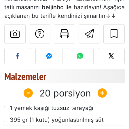
tatlı masanızı
beijinho
ile hazırlayın! Aşağıda
açıklanan bu tarifle kendinizi şımartın↓↓
Tarif sahibine bir 
Bu sayfayı ya
Arkadaş
Bu tarifin fotoğrafını yayın
Malzemeler
20
1 yemek kaşığı tuzsuz tereyağı
395 gr (1 kutu) yoğunlaştırılmış süt