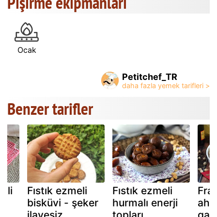
Pişirme ekipmanları
Ocak
Petitchef_TR
Benzer tarifler
kli
Fıstık ezmeli
Fıstık ezmeli
Fra
bisküvi - şeker
hurmalı enerji
ahud
ilavesiz
topları
gale