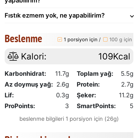
yapabilirim?
Fıstık ezmem yok, ne yapabilirim?
Beslenme
1 porsiyon için
/
100 g için
Kalori:
109Kcal
Karbonhidrat:
11.7g
Toplam yağ:
5.5g
Az doymuş yağ:
2.6g
Protein:
2.7g
Lif:
0.3g
Şeker:
11.2g
ProPoints:
3
SmartPoints:
5
beslenme bilgileri 1 porsiyon için (26g)