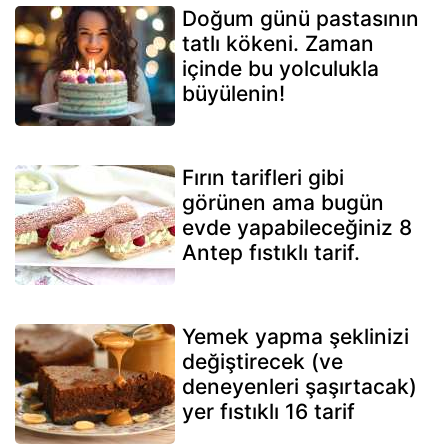
Doğum günü pastasının
tatlı kökeni. Zaman
içinde bu yolculukla
büyülenin!
Fırın tarifleri gibi
görünen ama bugün
evde yapabileceğiniz 8
Antep fıstıklı tarif.
Yemek yapma şeklinizi
değiştirecek (ve
deneyenleri şaşırtacak)
yer fıstıklı 16 tarif