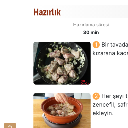
Hazırlık
Hazırlama süresi
30 min
Bir tavad
kızarana kad
Her şeyi t
zencefil, saf
ekleyin.