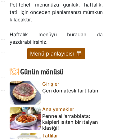
Petitchef menünüzü günlük, haftalık,
tatil için önceden planlamanızı mümkün
kılacaktır.
Haftalık menüyü buradan da
yazdırabilirsiniz.
Menü planlayıcısı
Günün mönüsü
Girişler
Çeri domatesli tart tatin
Ana yemekler
Penne all'arrabbiata:
kalpleri ısıtan bir i̇talyan
klasiği!
Tatlılar