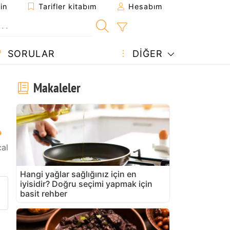
in
Tarifler kitabım
Hesabım
SORULAR
DIĞER
Makaleler
al
Hangi yağlar sağlığınız için en
iyisidir? Doğru seçimi yapmak için
arifi gönder
 yazdır
 sahibine bir soru sorun
basit rehber
u tarifin fotoğrafını yayınlayın