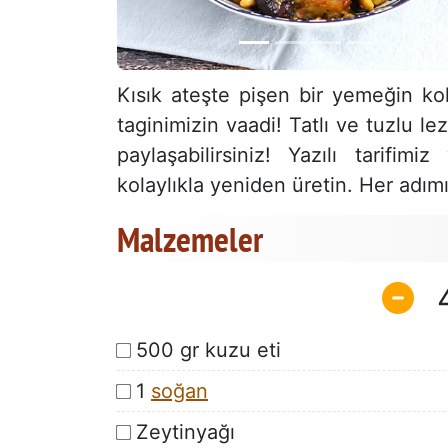
Kısık ateşte pişen bir yemeğin ko
taginimizin vaadi! Tatlı ve tuzlu le
paylaşabilirsiniz! Yazılı tarif
kolaylıkla yeniden üretin. Her adım
Malzemeler
500 gr kuzu eti
1
soğan
Zeytinyağı