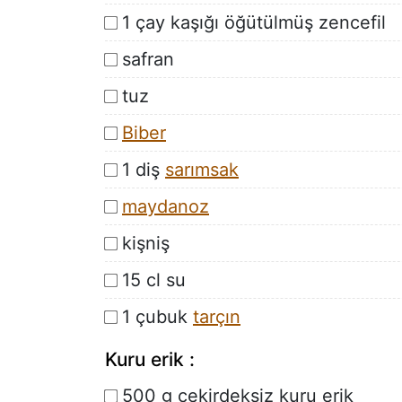
1 çay kaşığı öğütülmüş zencefil
safran
tuz
Biber
1 diş
sarımsak
maydanoz
kişniş
15 cl su
1 çubuk
tarçın
Kuru erik :
500 g çekirdeksiz kuru erik