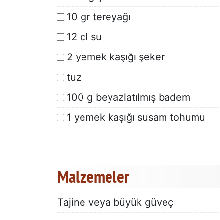
10 gr tereyağı
12 cl su
2 yemek kaşığı şeker
tuz
100 g beyazlatılmış badem
1 yemek kaşığı susam tohumu
Malzemeler
Tajine veya büyük güveç