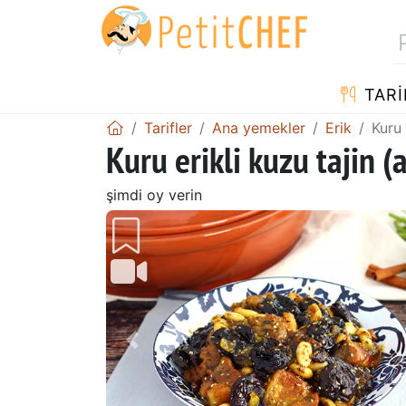
TARI
Tarifler
Ana yemekler
Erik
Kuru 
Kuru erikli kuzu tajin (
şimdi oy verin
Önceki