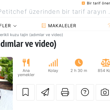
Bir tarif öner
FLER
MAKALELER
erikli kuzu tajin (adımlar ve video)
adımlar ve video)
Ana
Kolay
2 h 30 m
854 Kc
yemekler
Arkadaşına bu t
Bu sayfayı
Tarif
Sonraki
B