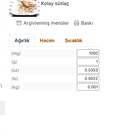
Kolay sütlaç
Arşivlenmiş menüler
Baskı
Ağırlık
Hacim
Sıcaklık
(mg)
(g)
(oz)
(lb)
̇
(kg)