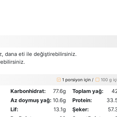
dana eti ile değiştirebilirsiniz.
ebilirsiniz.
1 porsiyon için
/
100 g iç
Karbonhidrat:
77.6g
Toplam yağ:
4
Az doymuş yağ:
10.6g
Protein:
33.
Lif:
13.1g
Şeker:
57.