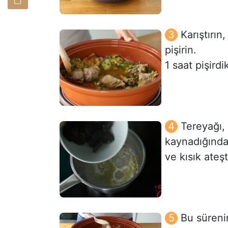
Karıştırın
pişirin.
1 saat pişirdi
Tereyağı,
kaynadığında 
ve kısık ateşt
Bu süreni