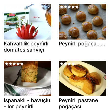
Kahvaltilik peyni̇rli̇
Peynirli poğaça......
domates sanvi̇çi̇
Ispanaklı - havuçlu
Peynirli pastane
- lor peynirli
poğaçası