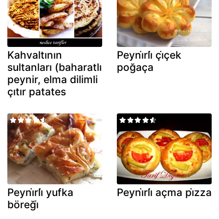
Kahvaltının
Peyni̇rli̇ çi̇çek
sultanları (baharatlı
poğaça
peynir, elma dilimli
çıtır patates
Peyni̇rli̇ yufka
Peyni̇rli̇ açma pi̇zza
böreği̇