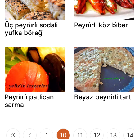
Üç peyni̇rli̇ sodali
Peyni̇rli̇ köz bi̇ber
yufka böreği̇
Peyni̇rli̇ patlican
Beyaz peynirli tart
sarma
(current)
1
10
11
12
13
14