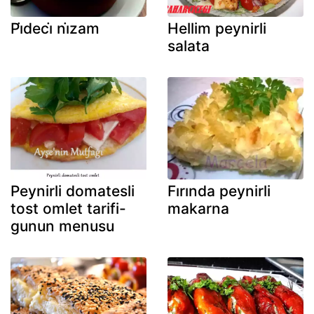
Pi̇deci̇ ni̇zam
Hellim peynirli
salata
Peynirli domatesli
Fırında peynirli
tost omlet tarifi-
makarna
gunun menusu