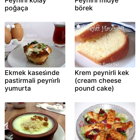
Peyni̇rli̇ kolay
Peynirli midye
poğaça
börek
Ekmek kasesi̇nde
Krem peynirli kek
pastirmali peyni̇rli̇
(cream cheese
yumurta
pound cake)