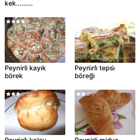
kek.........
Peynirli kayık
Peyni̇rli̇ tepsi̇
börek
böreği̇