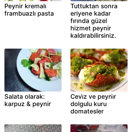
Peynir kremalı
Tuttuktan sonra
frambuazlı pasta
eriyene kadar
fırında güzel
hizmet peynir
kaldırabilirsiniz.
Salata olarak:
Cevi̇z ve peyni̇r
karpuz & peynir
dolgulu kuru
domatesler