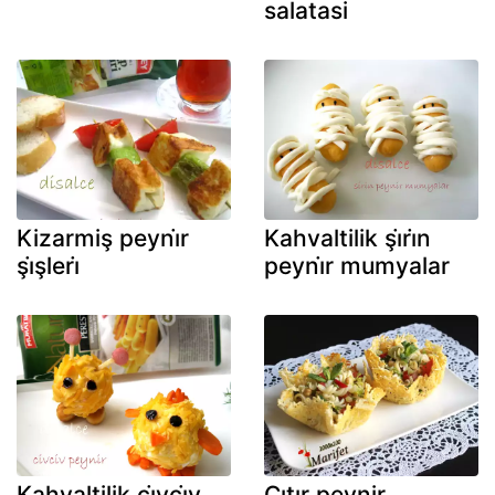
salatasi
Kizarmiş peyni̇r
Kahvaltilik şi̇ri̇n
şi̇şleri̇
peyni̇r mumyalar
Kahvaltilik ci̇vci̇v
Çıtır peynir