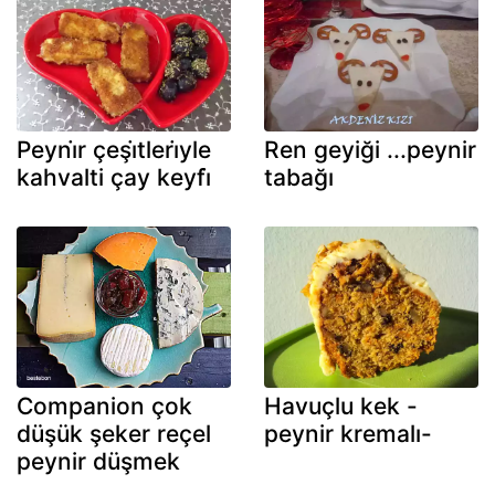
Peyni̇r çeşi̇tleri̇yle
Ren geyiği ...peynir
kahvalti çay keyfi̇
tabağı
Companion çok
Havuçlu kek -
düşük şeker reçel
peynir kremalı-
peynir düşmek