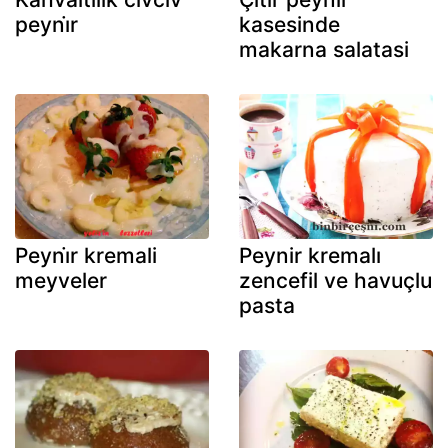
peyni̇r
kasesinde
makarna salatasi
Peyni̇r kremali
Peynir kremalı
meyveler
zencefil ve havuçlu
pasta