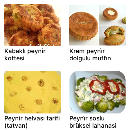
Kabaklı peynir
Krem peyni̇r
koftesi
dolgulu muffi̇n
Peynir helvası tarifi
Peyni̇r soslu
(tatvan)
brüksel lahanasi