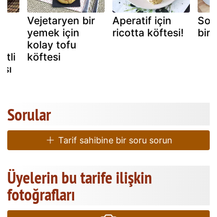
Vejetaryen bir
Aperatif için
Soğ
yemek için
ricotta köftesi!
bir 
r
kolay tofu
etli
köftesi
ası
Sorular
Tarif sahibine bir soru sorun
Üyelerin bu tarife ilişkin
fotoğrafları