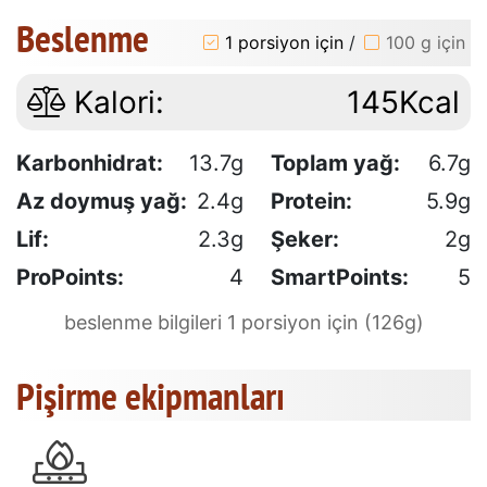
Beslenme
1 porsiyon için
/
100 g için
Kalori:
145Kcal
Karbonhidrat:
13.7g
Toplam yağ:
6.7g
Az doymuş yağ:
2.4g
Protein:
5.9g
Lif:
2.3g
Şeker:
2g
ProPoints:
4
SmartPoints:
5
beslenme bilgileri 1 porsiyon için (126g)
Pişirme ekipmanları