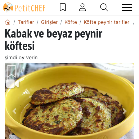
Tarifler
Girişler
Köfte
Köfte peynir tarifleri
Kabak ve beyaz peynir
köftesi
şimdi oy verin
Önceki
Sonr