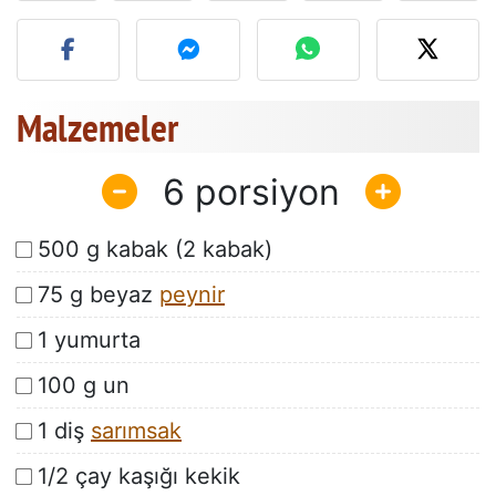
Bu tarifin fotoğrafını yayın
Malzemeler
6
500 g kabak (2 kabak)
75 g beyaz
peynir
1 yumurta
100 g un
1 diş
sarımsak
1/2 çay kaşığı kekik