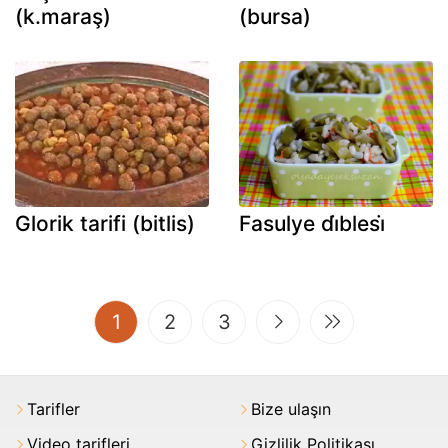
(k.maraş)
(bursa)
Glorik tarifi (bitlis)
Fasulye di̇blesi̇
(current)
1
2
3
Tarifler
Bize ulaşın
Video tarifleri
Gizlilik Politikası