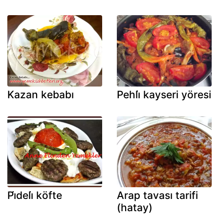
Kazan kebabı
Pehli̇ kayseri yöresi
Pi̇deli̇ köfte
Arap tavası tarifi
(hatay)