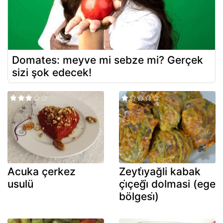
Domates: meyve mi sebze mi? Gerçek
sizi şok edecek!
Acuka çerkez
Zeyti̇yağli kabak
usulü
çi̇çeği̇ dolmasi (ege
bölgesi̇)