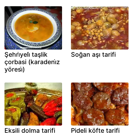
Şehri̇yeli̇ taşlik
Soğan aşı tarifi
çorbasi (karadeni̇z
yöresi̇)
Ekşili dolma tarifi
Pideli köfte tarifi