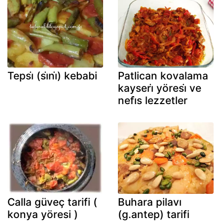
Tepsi̇ (si̇ni̇) kebabi
Patlican kovalama
kayseri̇ yöresi̇ ve
nefi̇s lezzetler
Calla güveç tarifi (
Buhara pilavı
konya yöresi )
(g.antep) tarifi