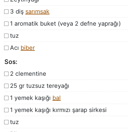
3 diş
sarımsak
1 aromatik buket (veya 2 defne yaprağı)
tuz
Acı
biber
Sos:
2 clementine
25 gr tuzsuz tereyağı
1 yemek kaşığı
bal
1 yemek kaşığı kırmızı şarap sirkesi
tuz