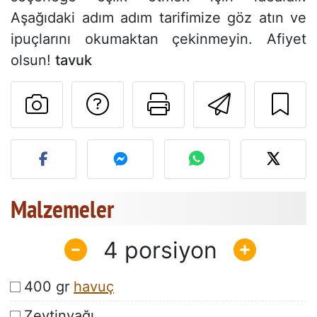
Aşağıdaki adım adım tarifimize göz atın ve
ipuçlarını okumaktan çekinmeyin. Afiyet
olsun!
tavuk
Tarif sahibine bir 
Bu sayfayı ya
Arkadaş
Bu tarifin fotoğrafını yayın
Malzemeler
4
400 gr
havuç
Zeytinyağı