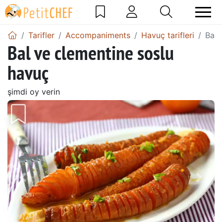
Tarifler
Accompaniments
Havuç tarifleri
Bal 
Bal ve clementine soslu
havuç
şimdi oy verin
Önceki
Sonr