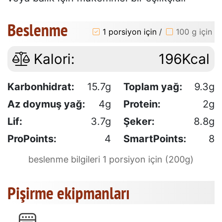
Beslenme
1 porsiyon için
/
100 g için
Kalori:
196Kcal
Karbonhidrat:
15.7g
Toplam yağ:
9.3g
Az doymuş yağ:
4g
Protein:
2g
Lif:
3.7g
Şeker:
8.8g
ProPoints:
4
SmartPoints:
8
beslenme bilgileri 1 porsiyon için (200g)
Pişirme ekipmanları