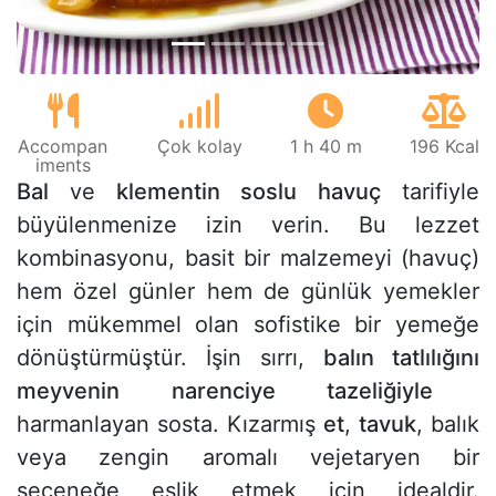
Accompan
Çok kolay
1 h 40 m
196 Kcal
iments
Bal
ve
klementin
soslu
havuç
tarifiyle
büyülenmenize izin verin. Bu lezzet
kombinasyonu, basit bir malzemeyi (havuç)
hem özel günler hem de günlük yemekler
için mükemmel olan sofistike bir yemeğe
dönüştürmüştür. İşin sırrı,
balın tatlılığını
meyvenin narenciye tazeliğiyle
harmanlayan sosta. Kızarmış
et
,
tavuk
, balık
veya zengin aromalı vejetaryen bir
seçeneğe eşlik etmek için idealdir.