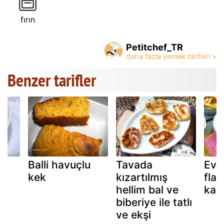
fırın
Petitchef_TR
Benzer tarifler
Balli havuçlu
Tavada
Ev 
kek
kızartılmış
fla
hellim bal ve
kar
biberiye ile tatlı
ve ekşi