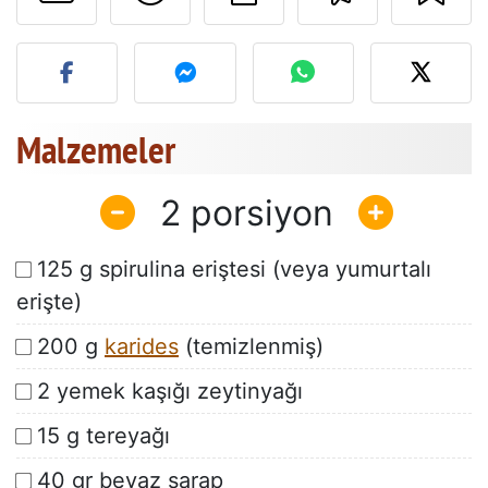
Bu tarifin fotoğrafını yayın
Malzemeler
2
125 g spirulina eriştesi (veya yumurtalı
erişte)
200 g
karides
(temizlenmiş)
2 yemek kaşığı zeytinyağı
15 g tereyağı
40 gr beyaz şarap