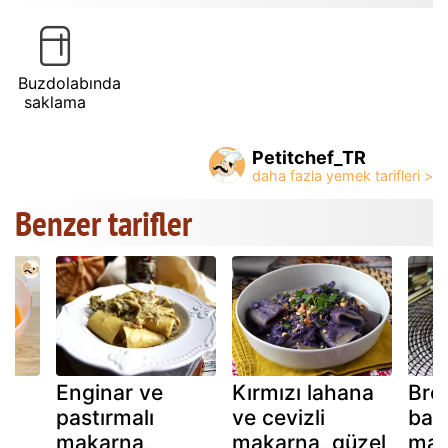
Buzdolabında
saklama
Petitchef_TR
Benzer tarifler
Enginar ve
Kırmızı lahana
Brok
u
pastırmalı
ve cevizli
bad
makarna,
makarna, güzel
mak