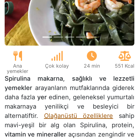
Önceki
Sonr
Ana
Çok kolay
24 min
551 Kcal
yemekler
Spirulina makarna
,
sağlıklı ve lezzetli
yemekler
arayanların mutfaklarında giderek
daha fazla
yer
edinen, geleneksel yumurtalı
makarnaya yenilikçi ve besleyici bir
alternatiftir.
Olağanüstü özelliklere
sahip
mavi-yeşil bir alg olan Spirulina, protein,
vitamin ve mineraller
açısından zengindir ve