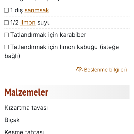
1 diş
sarımsak
1/2
limon
suyu
Tatlandırmak için karabiber
Tatlandırmak için limon kabuğu (isteğe
bağlı)
Beslenme bi̇lgi̇leri̇
Malzemeler
Kızartma tavası
Bıçak
Kesme tahtası