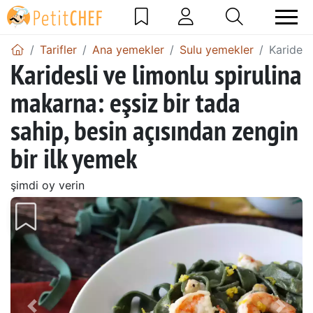
Tarifler
Ana yemekler
Sulu yemekler
Karidesl
Karidesli ve limonlu spirulina
makarna: eşsiz bir tada
sahip, besin açısından zengin
bir ilk yemek
şimdi oy verin