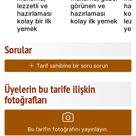
lezzetli ve
görünen ve
haz
hazırlaması
hazırlaması
kol
kolay bir ilk
kolay ilk yemek
lezz
yemek
ye
Sorular
Tarif sahibine bir soru sorun
Üyelerin bu tarife ilişkin
fotoğrafları
Bu tarifin fotoğrafını yayınlayın.