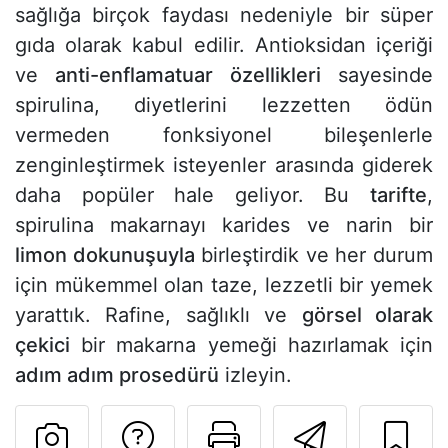
sağlığa birçok faydası nedeniyle bir süper
gıda olarak kabul edilir. Antioksidan içeriği
ve
anti-enflamatuar özellikleri
sayesinde
spirulina, diyetlerini lezzetten ödün
vermeden fonksiyonel bileşenlerle
zenginleştirmek isteyenler arasında giderek
daha popüler hale geliyor. Bu
tarifte
,
spirulina makarnayı karides ve narin bir
limon dokunuşuyla
birleştirdik ve her durum
için mükemmel olan taze, lezzetli bir yemek
yarattık. Rafine, sağlıklı ve
görsel olarak
çekici
bir makarna yemeği hazırlamak için
adım adım prosedürü
izleyin.
Tarif sahibine bir 
Bu sayfayı ya
Arkadaş