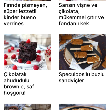
Fırında pişmeyen,
Sarışın vişne ve
süper lezzetli
çikolata,
kinder bueno
mükemmel çıtır ve
verrines
fondanlı kek
Çikolatalı
Speculoos'lu buzlu
ahududulu
sandviçler
brownie, saf
hoşgörü!