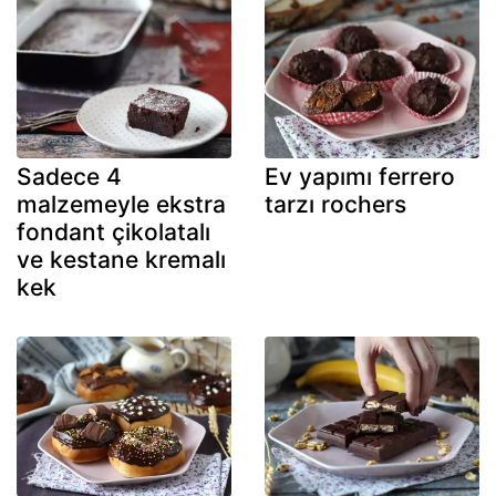
Sadece 4
Ev yapımı ferrero
malzemeyle ekstra
tarzı rochers
fondant çikolatalı
ve kestane kremalı
kek