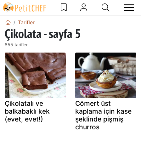
Tarifler
Çikolata - sayfa 5
855 tarifler
Çikolatalı ve
Cömert üst
balkabaklı kek
kaplama için kase
(evet, evet!)
şeklinde pişmiş
churros