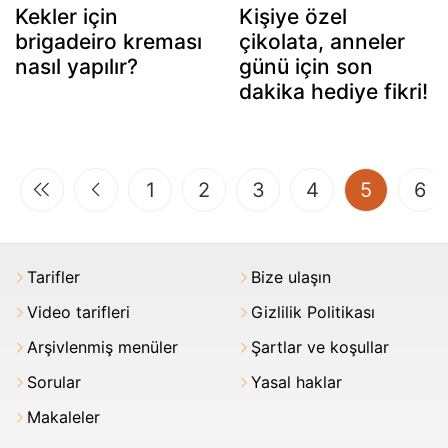
Kekler için
Kişiye özel
brigadeiro kreması
çikolata, anneler
nasıl yapılır?
günü için son
dakika hediye fikri!
(current
1
2
3
4
5
6
Tarifler
Bize ulaşın
Video tarifleri
Gizlilik Politikası
Arşivlenmiş menüler
Şartlar ve koşullar
Sorular
Yasal haklar
Makaleler