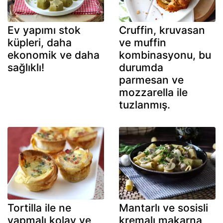
Ev yapımı stok
Cruffin, kruvasan
küpleri, daha
ve muffin
ekonomik ve daha
kombinasyonu, bu
sağlıklı!
durumda
parmesan ve
mozzarella ile
tuzlanmış.
Tortilla ile ne
Mantarlı ve sosisli
yapmalı kolay ve
kremalı makarna