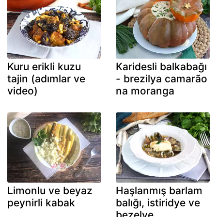
Kuru erikli kuzu
Karidesli balkabağı
tajin (adımlar ve
- brezilya camarão
video)
na moranga
Limonlu ve beyaz
Haşlanmış barlam
peynirli kabak
balığı, istiridye ve
bezelye